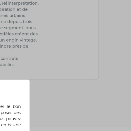
. Réinterprétation,
iration et de
unes urbains
rme depuis trois
 ce segment, nous
modèles créent des
un engin vintage.
eindre près de
 contrats
déclin.
rer le bon
oposer des
ous pouvez
 en bas de