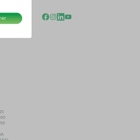
mer
25
500
750
HA
SAKI