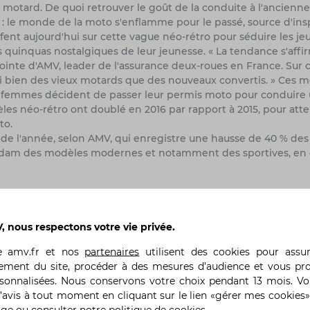
motard. De quoi retrouver le goût de la conduite à l'ancienne
: le monde de la moto s'enflamme pour le passé, source d'insp
fent aujourd'hui sur cette vague néo-rétro pour séduire les je
s quinquas nostalgiques de leur jeunesse. « La tendance s'affi
jointe d'AMV, leader de l'assurance deux-roues en France. Sur
si bien des vieux motards que des nouveaux convertis. » Ces 
e femmes décident de passer leur permis moto pour conduire 
èles néo-rétro ont doublé en 2016 par rapport à 2015, pour att
to.
e l'année, selon AMV, qui enregistre une hausse de 40 % des
d dam des modèles modernes et notamment des sportives, en 
 nous respectons votre vie privée.
Précédent
te
amv.fr
et nos
partenaires
utilisent des cookies pour assu
ement du site, procéder à des mesures d’audience et vous pr
rsonnalisées. Nous conservons votre choix pendant 13 mois. V
’avis à tout moment en cliquant sur le lien «gérer mes cookies»
age ou
consulter notre politique de cookies
.