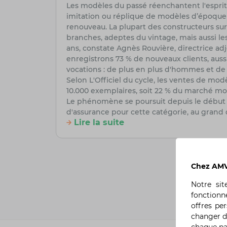
Les modèles du passé réenchantent l'esprit 
imitation ou réplique de modèles d’époque 
renouveau. La plupart des constructeurs sur
branches, adeptes du vintage, mais aussi le
ans, constate Agnès Rouvière, directrice ad
enregistrons 73 % de nouveaux clients, aus
vocations : de plus en plus d'hommes et d
Selon L'Officiel du cycle, les ventes de mod
10.000 exemplaires, soit 22 % du marché mo
Le phénomène se poursuit depuis le début d
d'assurance pour cette catégorie, au gran
Lire la suite
Chez AMV,
Notre si
fonctionn
offres pe
changer d
chaque p