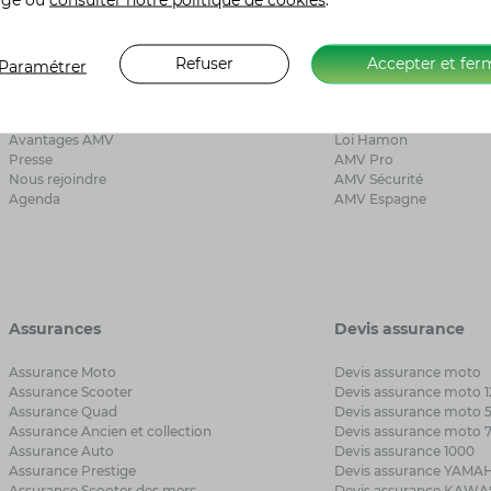
A propos d’AMV
Liens utiles
Refuser
Accepter et fer
Paramétrer
Qui sommes-nous ?
Besoin d’aide ?
Avis clients
Mon Espace AMV
Avantages AMV
Loi Hamon
Presse
AMV Pro
Nous rejoindre
AMV Sécurité
Agenda
AMV Espagne
Assurances
Devis assurance
Assurance Moto
Devis assurance moto
Assurance Scooter
Devis assurance moto 1
Assurance Quad
Devis assurance moto 
Assurance Ancien et collection
Devis assurance moto 
Assurance Auto
Devis assurance 1000
Assurance Prestige
Devis assurance YAMA
Assurance Scooter des mers
Devis assurance KAWA