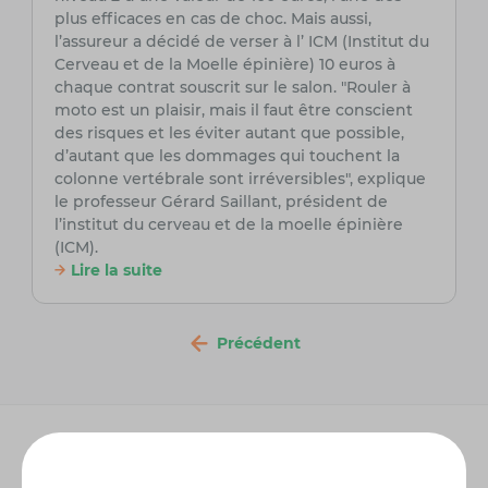
plus efficaces en cas de choc. Mais aussi,
l’assureur a décidé de verser à l’ ICM (Institut du
Cerveau et de la Moelle épinière) 10 euros à
chaque contrat souscrit sur le salon. "Rouler à
moto est un plaisir, mais il faut être conscient
des risques et les éviter autant que possible,
d’autant que les dommages qui touchent la
colonne vertébrale sont irréversibles", explique
le professeur Gérard Saillant, président de
l’institut du cerveau et de la moelle épinière
(ICM).
Lire la suite
Précédent