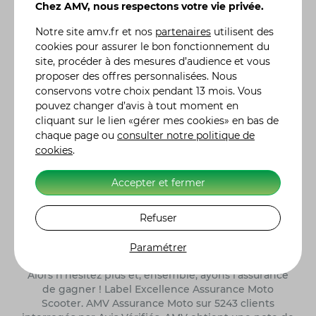
Chez AMV, nous respectons votre vie privée.
Notre site
amv.fr
et nos
partenaires
utilisent des
cookies pour assurer le bon fonctionnement du
Leader de l'
assurance moto et scooter
, AMV propose
site, procéder à des mesures d’audience et vous
en ligne des solutions d'assurances dédiées aux
proposer des offres personnalisées. Nous
particuliers :
assurance auto
, assurance habitation,
conservons votre choix pendant 13 mois. Vous
assurance moto de collection
, assurance 4X4 etc. Une
pouvez changer d’avis à tout moment en
gamme complète de formules d'assurance, des plus
classiques aux plus spécifiques, comme l'assurance
cliquant sur le lien «gérer mes cookies» en bas de
jetski ou quad, adaptées à vos besoins réels. Vous
chaque page ou
consulter notre politique de
pouvez moduler vos contrats en y incluant des
cookies
.
garanties particulières, en fonction de l'utilisation ou
des risques liés à votre véhicule. De la demande de
Accepter et fermer
devis à la souscription de votre contrat assurance
moto, auto ou autre, tout se fait en ligne. Nos 300
Refuser
conseillers sont également à votre écoute pour vous
renseigner et vous accompagner dans le choix de
votre contrat d'assurance. Retrouvez l'histoire des
Paramétrer
constructeurs moto
et leurs modèles de référence.
Alors n'hésitez plus et, ensemble, ayons l'assurance
de gagner ! Label Excellence Assurance Moto
Scooter. AMV Assurance Moto sur 5243 clients