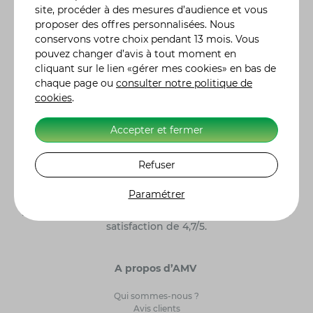
gamme complète de formules d'assurance, des plus
site, procéder à des mesures d’audience et vous
classiques aux plus spécifiques, comme l'assurance
proposer des offres personnalisées. Nous
jetski ou quad, adaptées à vos besoins réels. Vous
conservons votre choix pendant 13 mois. Vous
pouvez moduler vos contrats en y incluant des
pouvez changer d’avis à tout moment en
garanties particulières, en fonction de l'utilisation ou
cliquant sur le lien «gérer mes cookies» en bas de
des risques liés à votre véhicule. De la demande de
chaque page ou
consulter notre politique de
devis à la souscription de votre contrat assurance
cookies
.
moto, auto ou autre, tout se fait en ligne. Nos 300
conseillers sont également à votre écoute pour vous
renseigner et vous accompagner dans le choix de
Accepter et fermer
votre contrat d'assurance. Retrouvez l'histoire des
constructeurs moto
et leurs modèles de référence.
Refuser
Alors n'hésitez plus et, ensemble, ayons l'assurance
de gagner ! Label Excellence Assurance Moto
Paramétrer
Scooter. AMV Assurance Moto sur 5243 clients
interrogés par Avis Vérifiés, AMV obtient une note de
satisfaction de 4,7/5.
A propos d’AMV
Qui sommes-nous ?
Avis clients