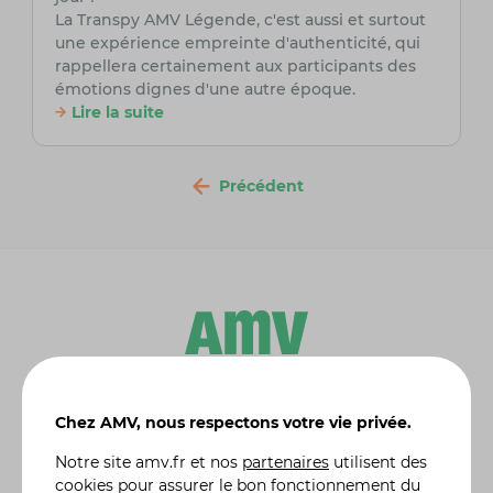
La Transpy AMV Légende, c'est aussi et surtout
une expérience empreinte d'authenticité, qui
rappellera certainement aux participants des
émotions dignes d'une autre époque.
Lire la suite
Précédent
Leader de l'
assurance moto et scooter
, AMV propose
Chez AMV, nous respectons votre vie privée.
en ligne des solutions d'assurances dédiées aux
particuliers :
assurance auto
, assurance habitation,
Notre site
amv.fr
et nos
partenaires
utilisent des
assurance moto de collection
, assurance 4X4 etc. Une
cookies pour assurer le bon fonctionnement du