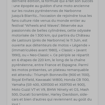
dernière édition, la formule qui a fait son succès
: une épopée au guidon d'une moto ancienne
sur les routes pyrénéennes de Narbonne
jusqu'à Biarritz... l'occasion de rejoindre tous les
fans culture ride venus du monde entier au
festival "Wheels and Waves". Réservée aux
passionnés de belles cylindrées, cette odyssée
motorisée de 1 300 km, qui partira du Château
de Lastours (près de Narbonne) le 11 Juin, est
ouverte aux détenteurs de motos « Légende »
(immatriculées avant 1980), « Classic » (avant
1990), ou « Neo-Classic ». Ce périple se répartit
en 6 étapes de 220 km, le long de la chaîne
pyrénéenne, entre France et Espagne. Parmi
les motos présentes, un plateau remarquable
est attendu : Triumph Bonneville (900 et 1100),
Royal Enfield, Kawasaki W800, Honda CB 1100,
Yamaha (SR 400, XJR1300 et XSR700 et 900),
Moto Guzzi V7 et V9, BMW Ninety et GS, Mash
500, Ducati Scrambler, Harley Davidson, side-
cars et bien d'autres qui reviennent au goût du
jour !