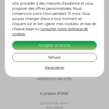
gamme complète de formules d'assurance, des plus
site, procéder à des mesures d’audience et vous
classiques aux plus spécifiques, comme l'assurance
proposer des offres personnalisées. Nous
jetski ou quad, adaptées à vos besoins réels. Vous
conservons votre choix pendant 13 mois. Vous
pouvez moduler vos contrats en y incluant des
pouvez changer d’avis à tout moment en
garanties particulières, en fonction de l'utilisation ou
cliquant sur le lien «gérer mes cookies» en bas de
des risques liés à votre véhicule. De la demande de
chaque page ou
consulter notre politique de
devis à la souscription de votre contrat assurance
cookies
.
moto, auto ou autre, tout se fait en ligne. Nos 300
conseillers sont également à votre écoute pour vous
renseigner et vous accompagner dans le choix de
Accepter et fermer
votre contrat d'assurance. Retrouvez l'histoire des
constructeurs moto
et leurs modèles de référence.
Refuser
Alors n'hésitez plus et, ensemble, ayons l'assurance
de gagner ! Label Excellence Assurance Moto
Paramétrer
Scooter. AMV Assurance Moto sur 5250 clients
interrogés par Avis Vérifiés, AMV obtient une note de
satisfaction de 4,7/5.
A propos d’AMV
Qui sommes-nous ?
Avis clients