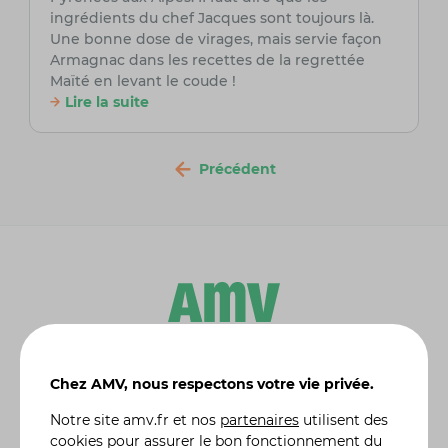
ingrédients du chef Jacques sont toujours là.
Une bonne dose de virages, mais servie façon
Armagnac dans les recettes de la regrettée
Maïté en levant le coude !
Lire la suite
Précédent
Leader de l'
assurance moto et scooter
, AMV propose
Chez AMV, nous respectons votre vie privée.
en ligne des solutions d'assurances dédiées aux
particuliers :
assurance auto
, assurance habitation,
Notre site
amv.fr
et nos
partenaires
utilisent des
assurance moto de collection
, assurance 4X4 etc. Une
cookies pour assurer le bon fonctionnement du