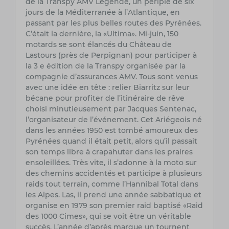
de la Transpy AMV Légende, un périple de six
jours de la Méditerranée à l’Atlantique, en
passant par les plus belles routes des Pyrénées.
C’était la dernière, la «Ultima». Mi-juin, 150
motards se sont élancés du Château de
Lastours (près de Perpignan) pour participer à
la 3 e édition de la Transpy organisée par la
compagnie d’assurances AMV. Tous sont venus
avec une idée en tête : relier Biarritz sur leur
bécane pour profiter de l’itinéraire de rêve
choisi minutieusement par Jacques Sentenac,
l’organisateur de l’événement. Cet Ariégeois né
dans les années 1950 est tombé amoureux des
Pyrénées quand il était petit, alors qu’il passait
son temps libre à crapahuter dans les praires
ensoleillées. Très vite, il s’adonne à la moto sur
des chemins accidentés et participe à plusieurs
raids tout terrain, comme l’Hannibal Total dans
les Alpes. Las, il prend une année sabbatique et
organise en 1979 son premier raid baptisé «Raid
des 1000 Cimes», qui se voit être un véritable
succès. L’année d’après marque un tournent