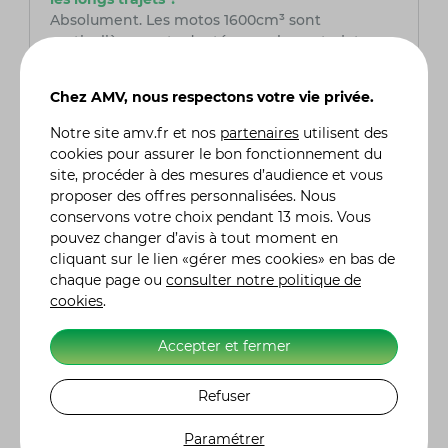
Absolument. Les motos 1600cm³ sont
particulièrement adaptées aux longs trajets
grâce à leur puissance et leur couple élevés, qui
offrent une conduite stable et confortable
Chez AMV, nous respectons votre vie privée.
même sur de longues distances. De plus, elles
sont souvent équipées d'options de confort
Notre site
amv.fr
et nos
partenaires
utilisent des
supplémentaires telles qu'une selle
cookies pour assurer le bon fonctionnement du
ergonomique, des systèmes de suspension
site, procéder à des mesures d’audience et vous
avancés ou un réservoir de carburant de
proposer des offres personnalisées. Nous
grande capacité.
conservons votre choix pendant 13 mois. Vous
pouvez changer d’avis à tout moment en
cliquant sur le lien «gérer mes cookies» en bas de
Quelle assurance moto choisir ?
chaque page ou
consulter notre politique de
Pour choisir avec soin votre assurance moto, il
cookies
.
est primordial de comparer les tarifs, les
garanties et les franchises proposées. AMV,
Accepter et fermer
assureur spécialisé dans le domaine de la moto,
est une option à prendre en sérieuse
Refuser
considération. Fort de son expertise, AMV offre
des solutions adaptées aux besoins spécifiques
Paramétrer
des motards, assurant ainsi une couverture