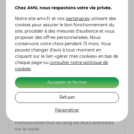
offre une expérience de conduite agréable.
Avec AMV, nous croyons que chaque pilote
Chez AMV, nous respectons votre vie privée.
mérite la tranquillité d'esprit pour profiter
Notre site
amv.fr
et nos
partenaires
utilisent des
pleinement de sa passion.
cookies pour assurer le bon fonctionnement du
site, procéder à des mesures d’audience et vous
proposer des offres personnalisées. Nous
Quelle assurance moto choisir ?
conservons votre choix pendant 13 mois. Vous
Pour choisir avec soin votre assurance moto, il
pouvez changer d’avis à tout moment en
est primordial de comparer les tarifs, les
cliquant sur le lien «gérer mes cookies» en bas de
garanties et les franchises proposées. AMV,
chaque page ou
consulter notre politique de
assureur spécialisé dans le domaine de la moto,
cookies
.
est une option à prendre en sérieuse
considération. Fort de son expertise, AMV offre
Accepter et fermer
des solutions adaptées aux besoins spécifiques
des motards, assurant ainsi une couverture
Refuser
complète et fiable pour leurs deux-roues. Grâce
à son expertise du secteur, AMV peut offrir des
Paramétrer
services sur mesure et des conseils avisés,
assurant la tranquillité d'esprit des
motocyclistes tout au long de leurs aventures
sur la route.