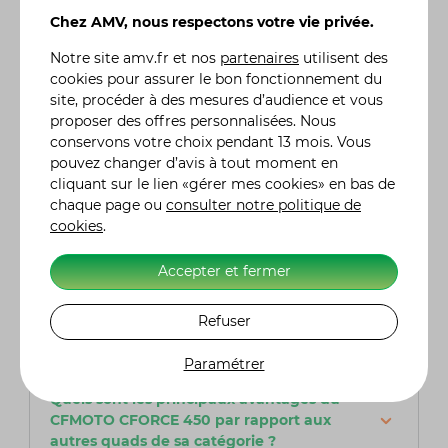
moteur monocylindre de 400,4cm³ à
Chez AMV, nous respectons votre vie privée.
refroidissement liquide, développant une
puissance de 31 chevaux. Ce moteur offre un
Notre site
amv.fr
et nos
partenaires
utilisent des
bon compromis entre performance et
cookies pour assurer le bon fonctionnement du
consommation, idéal pour des sorties en tout-
site, procéder à des mesures d’audience et vous
terrain ou des travaux légers.
proposer des offres personnalisées. Nous
conservons votre choix pendant 13 mois. Vous
pouvez changer d’avis à tout moment en
Le CFMOTO CFORCE 450 est-il homologué
cliquant sur le lien «gérer mes cookies» en bas de
pour la route ?
chaque page ou
consulter notre politique de
Oui, le CFMOTO CFORCE 450 est homologué
cookies
.
pour une utilisation sur route. Il est équipé de
tous les éléments nécessaires, tels que les feux,
les rétroviseurs et les clignotants, pour être
Accepter et fermer
conforme aux réglementations en vigueur.
Cependant, l'homologation peut varier selon
Refuser
les pays, donc il est important de vérifier les
spécifications locales.
Paramétrer
Quels sont les principaux avantages du
CFMOTO CFORCE 450 par rapport aux
autres quads de sa catégorie ?