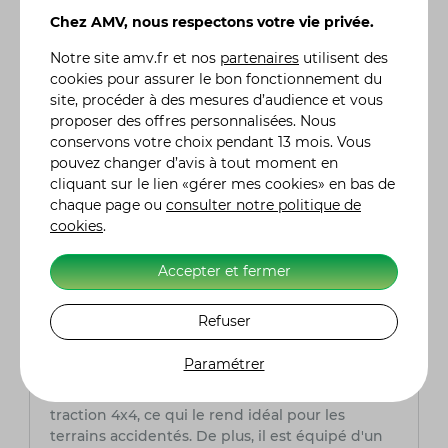
Chez AMV, nous respectons votre vie privée.
Questions fréquentes
Notre site
amv.fr
et nos
partenaires
utilisent des
cookies pour assurer le bon fonctionnement du
Quelle est la puissance du moteur du
site, procéder à des mesures d’audience et vous
CFMOTO CFORCE 520 ?
proposer des offres personnalisées. Nous
Le CFMOTO CFORCE 520 est équipé d'un
conservons votre choix pendant 13 mois. Vous
moteur monocylindre de 495cm³, produisant
pouvez changer d’avis à tout moment en
environ 34 chevaux. Ce moteur est
cliquant sur le lien «gérer mes cookies» en bas de
suffisamment puissant pour offrir une
chaque page ou
consulter notre politique de
expérience de conduite agréable, que ce soit
cookies
.
pour le travail ou pour les loisirs.
Accepter et fermer
Le CFMOTO CFORCE 520 est-il adapté pour
une utilisation tout-terrain ?
Refuser
Oui, le CFMOTO CFORCE 520 est conçu pour
une utilisation tout-terrain. Il dispose d'une
Paramétrer
suspension indépendante à double bras en A,
de pneus tout-terrain, et d'un système de
traction 4x4, ce qui le rend idéal pour les
terrains accidentés. De plus, il est équipé d'un