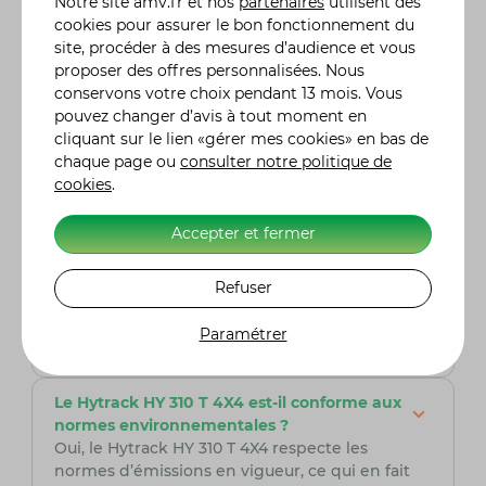
Notre site
amv.fr
et nos
partenaires
utilisent des
conçu pour affronter des terrains difficiles. Avec
cookies pour assurer le bon fonctionnement du
son moteur puissant, sa traction intégrale 4X4
site, procéder à des mesures d’audience et vous
et ses suspensions indépendantes, il offre une
proposer des offres personnalisées. Nous
conduite stable et confortable, même sur les
conservons votre choix pendant 13 mois. Vous
surfaces les plus chaotiques comme les boues,
pouvez changer d’avis à tout moment en
les rochers ou les pentes abruptes.
cliquant sur le lien «gérer mes cookies» en bas de
chaque page ou
consulter notre politique de
Quelle est la consommation de carburant
cookies
.
du Hytrack HY 310 T 4X4 ?
Le Hytrack HY 310 T 4X4 est conçu pour être
Accepter et fermer
relativement économe en carburant, grâce à
son moteur optimisé. Il permet de parcourir de
longues distances avec une consommation
Refuser
réduite, ce qui en fait un choix idéal pour les
longues sorties sans avoir à se soucier de faire
Paramétrer
le plein fréquemment.
Le Hytrack HY 310 T 4X4 est-il conforme aux
normes environnementales ?
Oui, le Hytrack HY 310 T 4X4 respecte les
normes d’émissions en vigueur, ce qui en fait