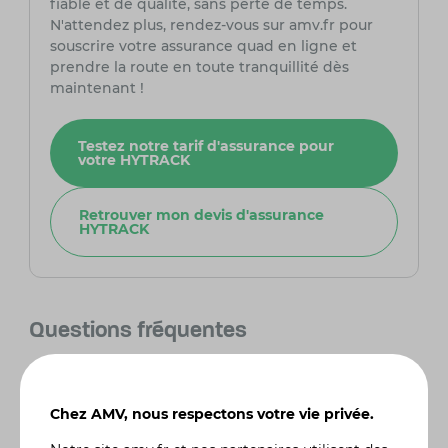
fiable et de qualité, sans perte de temps.
N'attendez plus, rendez-vous sur amv.fr pour
souscrire votre assurance quad en ligne et
prendre la route en toute tranquillité dès
maintenant !
Testez notre tarif d'assurance pour
votre HYTRACK
Retrouver mon devis d'assurance
HYTRACK
Questions fréquentes
Le Hytrack HY 310 T 4X4 est-il adapté aux
terrains très accidentés ?
Chez AMV, nous respectons votre vie privée.
Oui, le Hytrack HY 310 T 4X4 est spécialement