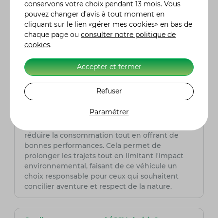
position ergonomique de la selle et les
conservons votre choix pendant 13 mois. Vous
commandes intuitives rendent sa conduite
pouvez changer d’avis à tout moment en
accessible même pour ceux qui n'ont pas
cliquant sur le lien «gérer mes cookies» en bas de
d'expérience préalable. De plus, ses systèmes
chaque page ou
consulter notre politique de
de freinage performants et ses suspensions
cookies
.
renforcées permettent une prise en main en
douceur, tout en offrant une sécurité maximale.
Accepter et fermer
Le Hytrack MP4 consomme-t-il beaucoup
Refuser
de carburant ?
Non, bien que le Hytrack MP4 soit un quad
Paramétrer
puissant, il est conçu pour être économique en
carburant. Son moteur est optimisé pour
réduire la consommation tout en offrant de
bonnes performances. Cela permet de
prolonger les trajets tout en limitant l'impact
environnemental, faisant de ce véhicule un
choix responsable pour ceux qui souhaitent
concilier aventure et respect de la nature.