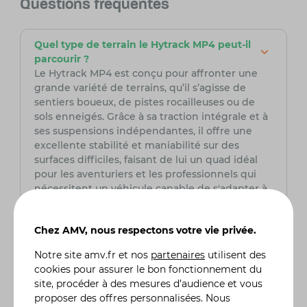
Questions fréquentes
Quel type de terrain le Hytrack MP4 peut-il
parcourir ?
Le Hytrack MP4 est conçu pour affronter une
grande variété de terrains, qu’il s’agisse de
sentiers boueux, de pistes rocailleuses ou de
sols enneigés. Grâce à sa traction intégrale et à
ses suspensions indépendantes, il offre une
excellente stabilité et maniabilité sur des
surfaces difficiles, faisant de lui un quad idéal
pour les aventuriers et les professionnels qui
nécessitent un véhicule capable de s'adapter à
divers environnements.
Chez AMV, nous respectons votre vie privée.
Le Hytrack MP4 est-il adapté aux débutants
?
Notre site
amv.fr
et nos
partenaires
utilisent des
Oui, le Hytrack MP4 est adapté aux débutants
cookies pour assurer le bon fonctionnement du
grâce à son confort de conduite et à ses
site, procéder à des mesures d’audience et vous
caractéristiques de sécurité avancées. La
proposer des offres personnalisées. Nous