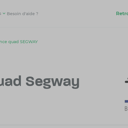
Retr
s
Besoin d'aide ?
ance quad SEGWAY
uad Segway