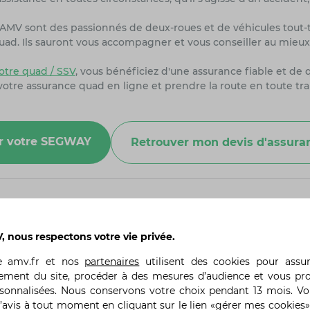
s AMV sont des passionnés de deux-roues et de véhicules tout
uad. Ils sauront vous accompagner et vous conseiller au mieux 
tre quad / SSV
, vous bénéficiez d'une assurance fiable et de 
 votre assurance quad en ligne et prendre la route en toute tra
our votre SEGWAY
Retrouver mon devis d'assur
 nous respectons votre vie privée.
butants ?
te
amv.fr
et nos
partenaires
utilisent des cookies pour assu
us les niveaux, des débutants aux utilisateurs expérimentés. 
ement du site, procéder à des mesures d’audience et vous pr
ec des modes de puissance ajustables et des fonctionnalités co
rsonnalisées. Nous conservons votre choix pendant 13 mois. V
’avis à tout moment en cliquant sur le lien «gérer mes cookies»