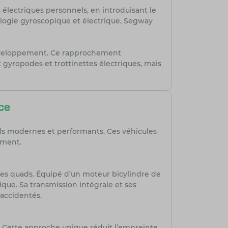
électriques personnels, en introduisant le
logie gyroscopique et électrique, Segway
 développement. Ce rapprochement
x gyropodes et trottinettes électriques, mais
ce
ads modernes et performants. Ces véhicules
ement.
des quads. Équipé d’un moteur bicylindre de
ue. Sa transmission intégrale et ses
 accidentés.
Cette approche unique réduit l’empreinte