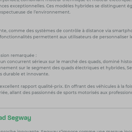
ces exceptionnelles. Ces modèles hybrides se distinguent éga
respectueuse de l’environnement.
nte, comme des systèmes de contrôle à distance via smartph
s fonctionnalités permettent aux utilisateurs de personnaliser
sion remarquée :
 concurrent sérieux sur le marché des quads, dominé histor
nnement sur le segment des quads électriques et hybrides, S
 durable et innovante.
ellent rapport qualité-prix. En offrant des véhicules à la foi
riée, allant des passionnés de sports motorisés aux profession
uad Segway
approche innovante, Segway s’impose comme une marque incon