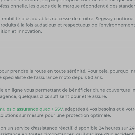
professionnelle, les quads de la marque répondent à des standa
 mobilité plus durables ne cesse de croître, Segway continue 
oduits à la fois audacieux et respectueux de l’environnement
ition et innovation.
pour prendre la route en toute sérénité. Pour cela, pourquoi n
 spécialiste de l'assurance moto depuis 50 ans.
de en ligne vous permettant de bénéficier d'une couverture i
agence, quelques clics suffisent pour être assuré.
les d'assurance quad / SSV
, adaptées à vos besoins et à vot
olutions sur mesure pour une protection optimale.
on un service d'assistance réactif, disponible 24 heures sur 24 
sistance en toutes circonstances, qu'il s'agisse d'un accident