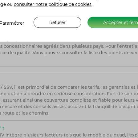
age ou
consulter notre politique de cookies
.
des de Segway ?
combinaison unique de performance et de respect de l'enviro
out en maintenant une autonomie prolongée grâce au moteur the
Refuser
Accepter et fer
Paramétrer
d Segway ?
 concessionnaires agréés dans plusieurs pays. Pour l’entreti
ice de qualité. Vous pouvez consulter la liste des points de vent
 SSV, il est primordial de comparer les tarifs, les garanties e
une option à prendre en sérieuse considération. Fort de son e
 assurant ainsi une couverture complète et fiable pour leurs v
mesure et des conseils avisés, assurant la tranquillité d'espri
a route et les chemins.
 ?
 intègre plusieurs facteurs tels que le modèle du quad, l'exp