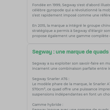
Fondée en 1999, Segway s'est d'abord illus
célèbre gyropode qui a révolutionné la mob
s’est rapidement imposé comme une référen
En 2015, la marque a intégré le groupe ch
stratégique a permis à Segway d’élargir son 
propose également une gamme complète de 
Segway : une marque de quads à 
Segway a su exploiter son savoir-faire en 
incarnent une combinaison parfaite entre i
Segway Snarler AT6 :
Le modèle phare de la marque, le Snarler A
570cm³, ce quad offre une puissance impres
suspensions indépendantes en font un choix 
Gamme hybride :
Segway innove avec une gamme de quads hy