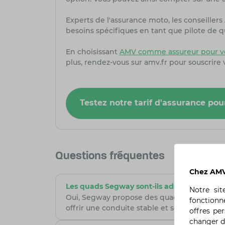
Experts de l'assurance moto, les conseiller
besoins spécifiques en tant que pilote de q
En choisissant
AMV comme assureur pour vo
plus, rendez-vous sur amv.fr pour souscrire
Testez notre tarif d'assurance p
Questions fréquentes
Chez AMV,
Les quads Segway sont-ils adaptés aux dé
Notre si
Oui, Segway propose des quads adaptés à to
fonctionn
offrir une conduite stable et sécurisée, av
offres pe
changer d