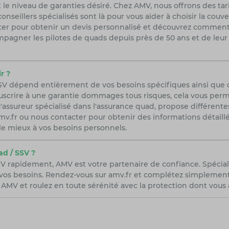
 le niveau de garanties désiré. Chez AMV, nous offrons des tar
seillers spécialisés sont là pour vous aider à choisir la couv
acter pour obtenir un devis personnalisé et découvrez commen
pagner les pilotes de quads depuis près de 50 ans et de leu
r ?
SSV dépend entièrement de vos besoins spécifiques ainsi que
scrire à une garantie dommages tous risques, cela vous permet
'assureur spécialisé dans l'assurance quad, propose différent
r amv.fr ou nous contacter pour obtenir des informations détail
le mieux à vos besoins personnels.
d / SSV ?
V rapidement, AMV est votre partenaire de confiance. Spécial
vos besoins. Rendez-vous sur amv.fr et complétez simplement n
AMV et roulez en toute sérénité avec la protection dont vous 