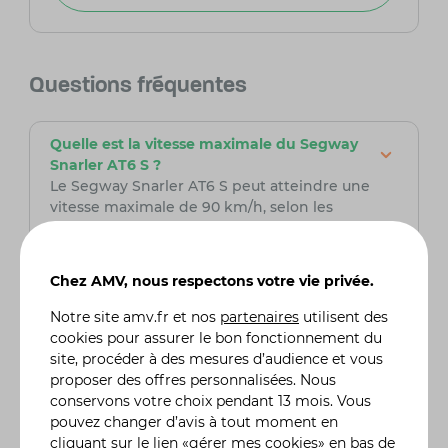
Questions fréquentes
Quelle est la vitesse maximale du Segway
Snarler AT6 S ?
Le Segway Snarler AT6 S peut atteindre une
vitesse maximale de 90 km/h, selon les
conditions de conduite et le terrain. Cette
performance est rendue possible grâce à son
moteur puissant et sa transmission optimisée.
Chez AMV, nous respectons votre vie privée.
Notre site
amv.fr
et nos
partenaires
utilisent des
Le Snarler AT6 S est-il homologué pour une
cookies pour assurer le bon fonctionnement du
utilisation sur route ?
site, procéder à des mesures d’audience et vous
Oui, le Segway Snarler AT6 S est disponible en
proposer des offres personnalisées. Nous
version homologuée pour une utilisation sur
conservons votre choix pendant 13 mois. Vous
route. Cela inclut l'éclairage, les rétroviseurs et
pouvez changer d’avis à tout moment en
d'autres équipements nécessaires pour
cliquant sur le lien «gérer mes cookies» en bas de
répondre aux réglementations en vigueur.