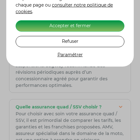
chaque page ou
consulter notre politique de
cookies
.
Quels sont les coûts d'entretien associés à
ce quad ?
Accepter et fermer
L'entretien du Segway Snarler AT6 S est
relativement simple grâce à sa conception
robuste et ses composants de haute qualité.
Refuser
Les principaux frais incluent les vidanges
régulières, le remplacement des filtres et des
Paramétrer
pneus, ainsi que l’entretien des freins et des
suspensions. Segway recommande des
révisions périodiques auprès d’un
concessionnaire agréé pour garantir des
performances optimales.
Quelle assurance quad / SSV choisir ?
Pour choisir avec soin votre assurance quad /
SSV, il est primordial de comparer les tarifs, les
garanties et les franchises proposées. AMV,
assureur spécialisé dans le domaine de la moto,