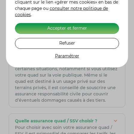
cliquant sur le lien «gérer mes cookies» en bas de
dispositifs de sécurité comme des antivols
chaque page ou
consulter notre politique de
homologués ou opter pour des couvertures
cookies
.
adaptées à une utilisation limitée peuvent aider
à réduire la prime. Il est aussi recommandé de
Accepter et fermer
comparer les différentes offres proposées par
les assureurs pour trouver la meilleure
couverture au meilleur prix.
Refuser
Paramétrer
L’assurance pour quad est-elle obligatoire ?
Oui, l’assurance pour quad est obligatoire dans
certaines situations, notamment si vous utilisez
votre quad sur la voie publique. Même si le
quad est destiné à un usage privé sur des
terrains privés, il est conseillé de souscrire une
assurance responsabilité civile pour couvrir
d’éventuels dommages causés à des tiers.
Quelle assurance quad / SSV choisir ?
Pour choisir avec soin votre assurance quad /
SSV, il est primordial de comparer les tarifs, les