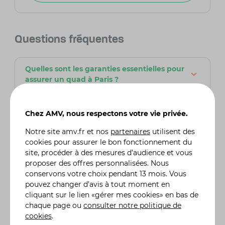
Questions fréquentes
Quelles sont les garanties essentielles pour
assurer un quad à Paris ?
Les garanties essentielles pour un quad à Paris
incluent la responsabilité civile, la couverture
contre le vol et l’incendie, ainsi que l’assurance
Chez AMV, nous respectons votre vie privée.
dommages tous accidents et la protection du
Notre site
amv.fr
et nos
partenaires
utilisent des
conducteur.
cookies pour assurer le bon fonctionnement du
site, procéder à des mesures d’audience et vous
Un quad peut-il circuler sur les routes de
proposer des offres personnalisées. Nous
Paris ?
conservons votre choix pendant 13 mois. Vous
Un quad n'est pas homologué pour circuler sur
pouvez changer d’avis à tout moment en
les routes principales de Paris, sauf si un permis
cliquant sur le lien «gérer mes cookies» en bas de
spécifique est obtenu. Il peut être utilisé sur
chaque page ou
consulter notre politique de
des terrains privés ou lors de manifestations
cookies
.
spéciales.