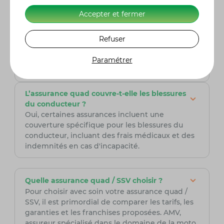
Accepter et fermer
Comment calculer le coût de l’assurance
quad à Paris ?
Le coût de l’assurance quad à Paris dépend de
Refuser
plusieurs critères : la valeur du véhicule,
l’utilisation, la zone géographique, les garanties
Paramétrer
choisies et la franchise.
L’assurance quad couvre-t-elle les blessures
du conducteur ?
Oui, certaines assurances incluent une
couverture spécifique pour les blessures du
conducteur, incluant des frais médicaux et des
indemnités en cas d'incapacité.
Quelle assurance quad / SSV choisir ?
Pour choisir avec soin votre assurance quad /
SSV, il est primordial de comparer les tarifs, les
garanties et les franchises proposées. AMV,
assureur spécialisé dans le domaine de la moto,