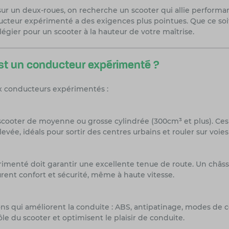
ur un deux-roues, on recherche un scooter qui allie performan
eur expérimenté a des exigences plus pointues. Que ce soit 
vilégier pour un scooter à la hauteur de votre maîtrise.
est un conducteur expérimenté ?
ux conducteurs expérimentés :
scooter de moyenne ou grosse cylindrée (300cm³ et plus). Ces
evée, idéals pour sortir des centres urbains et rouler sur voies
menté doit garantir une excellente tenue de route. Un châssi
urent confort et sécurité, même à haute vitesse.
ons qui améliorent la conduite : ABS, antipatinage, modes de c
e du scooter et optimisent le plaisir de conduite.