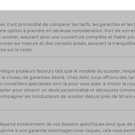
r, il est primordial de comparer les tarifs, les garanties et le
une option à prendre en sérieuse considération. Fort de son e
scooter, assurant ainsi une couverture complète et fiable pour
rvices sur mesure et des conseils avisés, assurant la tranquilli
es sur la route.
tègre plusieurs facteurs tels que le modèle du scooter, l'expé
 le niveau de garanties désiré. Chez AMV, nous offrons des tar
conseillers spécialisés sont là pour vous aider à choisir la c
ntacter pour obtenir un devis personnalisé et découvrez com
compagner les conducteurs de scooter depuis près de 50 ans e
 dépend entièrement de vos besoins spécifiques ainsi que de 
scrire à une garantie dommages tous risques, cela vous permet