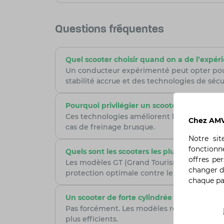
Questions fréquentes
Quel scooter choisir quand on a de l’expér
Un conducteur expérimenté peut opter pou
stabilité accrue et des technologies de sécu
Pourquoi privilégier un scooter avec ABS e
Ces technologies améliorent la sécurité en 
Chez AMV,
cas de freinage brusque.
Notre si
fonctionn
Quels sont les scooters les plus confortabl
offres pe
Les modèles GT (Grand Tourisme) comme le 
changer d
protection optimale contre le vent.
chaque p
Un scooter de forte cylindrée consomme-t-i
Pas forcément. Les modèles récents sont o
plus efficients.