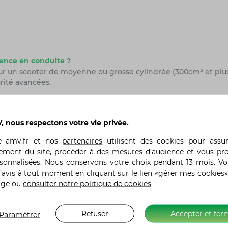
ience en conduite ?
r un scooter de moyenne ou grosse cylindrée (300cm³ et plu
rité avancées.
t antipatinage ?
évitant les pertes d’adhérence et en réduisant les risques d
 nous respectons votre vie privée.
te
amv.fr
et nos
partenaires
utilisent des cookies pour assu
ement du site, procéder à des mesures d’audience et vous pr
es pour les longues distances ?
rsonnalisées. Nous conservons votre choix pendant 13 mois. V
Yamaha TMAX ou le Honda Forza offrent une excellente ergon
’avis à tout moment en cliquant sur le lien «gérer mes cookies»
age ou
consulter notre politique de cookies
.
l plus ?
ptimisés pour offrir de bonnes performances tout en maîtris
Refuser
Accepter et fer
Paramétrer