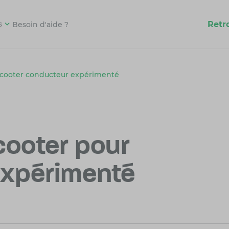
Retr
s
Besoin d'aide ?
scooter conducteur expérimenté
ooter pour
expérimenté