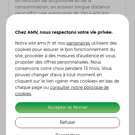
En fonction de la cylindrée et de la
consommation, un scooter longue distance
peut offrir une autonomie de 250 à 400 km
avec un plein.
Chez AMV, nous respectons votre vie privée.
Quel équipement privilégier pour le confort
sur de longs trajets ?
Notre site
amv.fr
et nos
partenaires
utilisent des
Optez pour un pare-brise réglable, une selle
cookies pour assurer le bon fonctionnement du
confortable, des poignées chauffantes et un
site, procéder à des mesures d’audience et vous
bon système de suspension pour réduire la
proposer des offres personnalisées. Nous
fatigue.
conservons votre choix pendant 13 mois. Vous
pouvez changer d’avis à tout moment en
Un scooter longue distance est-il adapté
cliquant sur le lien «gérer mes cookies» en bas de
aux autoroutes ?
chaque page ou
consulter notre politique de
Oui, à condition qu’il ait une motorisation
cookies
.
suffisante (minimum 300cm³) et une stabilité
optimisée pour garantir une conduite sécurisée
Accepter et fermer
à haute vitesse.
Refuser
Quelle assurance scooter choisir ?