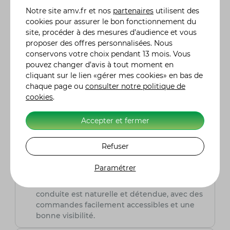
Le Honda Forza 125 est conçu pour offrir un
Notre site
amv.fr
et nos
partenaires
utilisent des
confort de conduite optimal, que ce soit pour
cookies pour assurer le bon fonctionnement du
les trajets quotidiens en ville ou pour les
site, procéder à des mesures d’audience et vous
escapades plus longues. Voici quelques
proposer des offres personnalisées. Nous
éléments qui contribuent à ce confort :
conservons votre choix pendant 13 mois. Vous
Siège ergonomique : le siège est large et
pouvez changer d’avis à tout moment en
bien rembourré, offrant un bon soutien pour
cliquant sur le lien «gérer mes cookies» en bas de
le conducteur et le passager.
chaque page ou
consulter notre politique de
Suspensions : les suspensions avant et
cookies
.
arrière sont calibrées pour absorber les
chocs et les irrégularités de la route,
garantissant une conduite souple.
Accepter et fermer
Pare-brise ajustable : le pare-brise peut être
ajusté électriquement pour s'adapter aux
Refuser
préférences du conducteur et aux conditions
météorologiques, réduisant ainsi la fatigue
Paramétrer
due au vent.
Position de conduite : la position de
conduite est naturelle et détendue, avec des
commandes facilement accessibles et une
bonne visibilité.