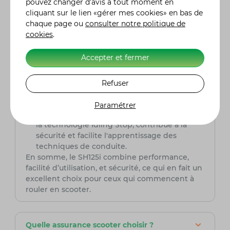
pouvez changer d’avis à tout moment en
adapté aux débutants pour plusieurs raisons :
cliquant sur le lien «gérer mes cookies» en bas de
Maniabilité : grâce à sa taille compacte et à
chaque page ou
consulter notre politique de
son faible poids, il est facile à manœuvrer,
cookies
.
même pour les conducteurs novices.
Confort de conduite : son siège bien
Accepter et fermer
rembourré et sa suspension confortable
offrent une conduite douce, ce qui aide à
réduire la fatigue et à améliorer la confiance
Refuser
des débutants.
Technologies de sécurité : l'équipement de
Paramétrer
série, comme le système de freinage ABS et
la technologie Idling Stop, contribue à la
sécurité et facilite l'apprentissage des
techniques de conduite.
En somme, le SH125i combine performance,
facilité d’utilisation, et sécurité, ce qui en fait un
excellent choix pour ceux qui commencent à
rouler en scooter.
Quelle assurance scooter choisir ?