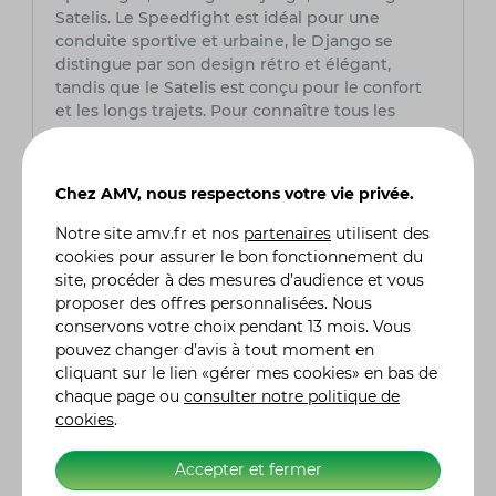
Satelis. Le Speedfight est idéal pour une
conduite sportive et urbaine, le Django se
distingue par son design rétro et élégant,
tandis que le Satelis est conçu pour le confort
et les longs trajets. Pour connaître tous les
modèles disponibles et leurs caractéristiques
détaillées, il est conseillé de consulter le site
web officiel de Peugeot ou de se rendre chez
Chez AMV, nous respectons votre vie privée.
un concessionnaire agréé.
Notre site
amv.fr
et nos
partenaires
utilisent des
Quelle est la garantie offerte pour les
cookies pour assurer le bon fonctionnement du
scooters Peugeot ?
site, procéder à des mesures d’audience et vous
Les scooters Peugeot bénéficient d'une
proposer des offres personnalisées. Nous
garantie constructeur de 2 ans à partir de la
conservons votre choix pendant 13 mois. Vous
date d'achat, couvrant les défauts de fabrication
pouvez changer d’avis à tout moment en
et les pièces défectueuses. Cette garantie inclut
cliquant sur le lien «gérer mes cookies» en bas de
également l'assistance routière dans certains
chaque page ou
consulter notre politique de
cas. Il est important de noter que la garantie
cookies
.
peut varier selon le modèle et le pays. Pour
obtenir des informations précises sur la
Accepter et fermer
garantie de votre scooter Peugeot, il est