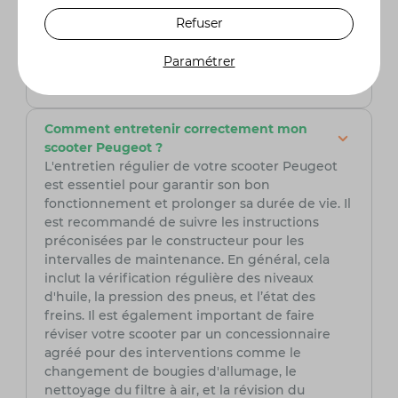
recommandé de vérifier les conditions
Refuser
spécifiques dans le manuel du propriétaire ou
de contacter un concessionnaire Peugeot. Des
Paramétrer
extensions de garanties peuvent également
être proposées.
Comment entretenir correctement mon
scooter Peugeot ?
L'entretien régulier de votre scooter Peugeot
est essentiel pour garantir son bon
fonctionnement et prolonger sa durée de vie. Il
est recommandé de suivre les instructions
préconisées par le constructeur pour les
intervalles de maintenance. En général, cela
inclut la vérification régulière des niveaux
d'huile, la pression des pneus, et l’état des
freins. Il est également important de faire
réviser votre scooter par un concessionnaire
agréé pour des interventions comme le
changement de bougies d'allumage, le
nettoyage du filtre à air, et la révision du