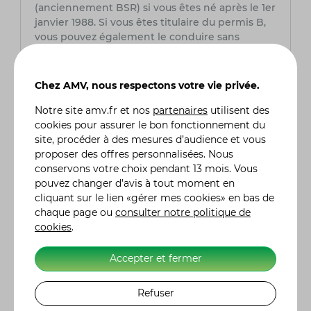
(anciennement BSR) si vous êtes né après le 1er
janvier 1988. Si vous êtes titulaire du permis B,
vous pouvez également le conduire sans
formation complémentaire.
Quelle est la vitesse maximale du Pink Me
Chez AMV, nous respectons votre vie privée.
50 ?
Notre site
amv.fr
et nos
partenaires
utilisent des
Le Pink Me 50 atteint une vitesse maximale
cookies pour assurer le bon fonctionnement du
d’environ 45 km/h, conformément à la
site, procéder à des mesures d’audience et vous
législation en vigueur pour les scooters 50cm³.
proposer des offres personnalisées. Nous
Cette vitesse est idéale pour les déplacements
conservons votre choix pendant 13 mois. Vous
en ville.
pouvez changer d’avis à tout moment en
cliquant sur le lien «gérer mes cookies» en bas de
Le Pink Me 50 est-il éligible à une assurance
chaque page ou
consulter notre politique de
tous risques ?
cookies
.
Oui, comme tout deux-roues motorisé, le Pink
Me 50 peut être couvert par une assurance tous
Accepter et fermer
risques. Ce type de couverture est
recommandé si le scooter est neuf ou
fréquemment utilisé, car il offre une protection
Refuser
complète en cas d’accident, vol ou dommages.