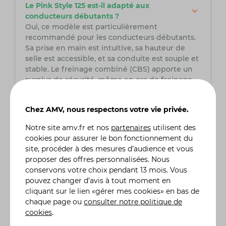
Le Pink Style 125 est-il adapté aux
conducteurs débutants ?
Oui, ce modèle est particulièrement
recommandé pour les conducteurs débutants.
Sa prise en main est intuitive, sa hauteur de
selle est accessible, et sa conduite est souple et
stable. Le freinage combiné (CBS) apporte un
surplus de sécurité, même en cas de freinage
brusque. C’est un scooter parfait pour démarrer
en toute confiance.
Chez AMV, nous respectons votre vie privée.
Quel type de permis est nécessaire pour
Notre site
amv.fr
et nos
partenaires
utilisent des
conduire le Pink Style 125 ?
cookies pour assurer le bon fonctionnement du
Pour conduire un Pink Style 125, il faut être
site, procéder à des mesures d’audience et vous
titulaire du permis A1 (accessible dès 16 ans), ou
proposer des offres personnalisées. Nous
du permis B (voiture), à condition d’avoir suivi la
conservons votre choix pendant 13 mois. Vous
formation de 7 heures obligatoire pour les
pouvez changer d’avis à tout moment en
125cm³. Ce modèle est donc accessible à un
cliquant sur le lien «gérer mes cookies» en bas de
large public, y compris aux automobilistes
chaque page ou
consulter notre politique de
souhaitant passer au deux-roues.
cookies
.