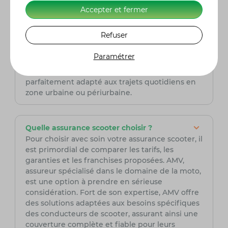
Quelle est l’autonomie du Pink Style 125
Accepter et fermer
avec un plein ?
Avec une consommation moyenne d’environ
Refuser
2,5 L/100 km et un réservoir d’environ 5 litres, le
Pink Style 125 peut parcourir jusqu’à 200 km
Paramétrer
environ avec un plein, selon les conditions de
conduite. Cette autonomie le rend
parfaitement adapté aux trajets quotidiens en
zone urbaine ou périurbaine.
Quelle assurance scooter choisir ?
Pour choisir avec soin votre assurance scooter, il
est primordial de comparer les tarifs, les
garanties et les franchises proposées. AMV,
assureur spécialisé dans le domaine de la moto,
est une option à prendre en sérieuse
considération. Fort de son expertise, AMV offre
des solutions adaptées aux besoins spécifiques
des conducteurs de scooter, assurant ainsi une
couverture complète et fiable pour leurs