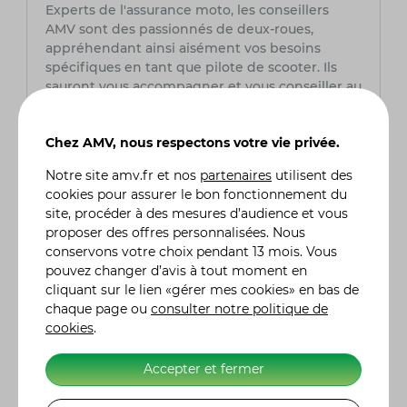
Experts de l'assurance moto, les conseillers
AMV sont des passionnés de deux-roues,
appréhendant ainsi aisément vos besoins
spécifiques en tant que pilote de scooter. Ils
sauront vous accompagner et vous conseiller au
mieux tout au long de votre contrat.
Chez AMV, nous respectons votre vie privée.
En choisissant
AMV comme assureur pour votre
scooter
vous bénéficiez d'une assurance fiable
Notre site
amv.fr
et nos
partenaires
utilisent des
et de qualité, sans perte de temps. N'attendez
cookies pour assurer le bon fonctionnement du
plus, rendez-vous sur amv.fr pour souscrire
site, procéder à des mesures d’audience et vous
votre assurance scooter en ligne et prendre la
proposer des offres personnalisées. Nous
route en toute tranquillité dès maintenant !
conservons votre choix pendant 13 mois. Vous
pouvez changer d’avis à tout moment en
cliquant sur le lien «gérer mes cookies» en bas de
Testez notre tarif d'assurance pour
votre YAMAHA
chaque page ou
consulter notre politique de
cookies
.
Retrouver mon devis d'assurance
YAMAHA
Accepter et fermer