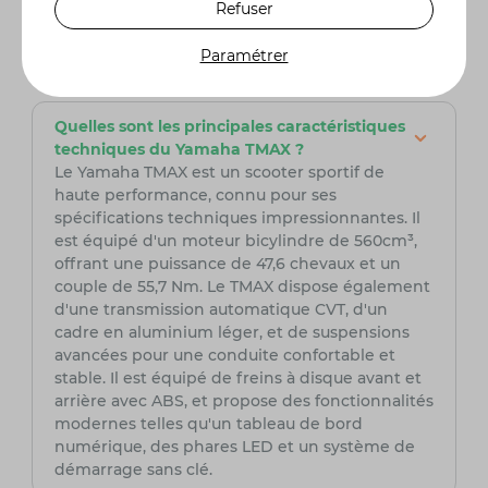
Refuser
Paramétrer
Questions fréquentes
Quelles sont les principales caractéristiques
techniques du Yamaha TMAX ?
Le Yamaha TMAX est un scooter sportif de
haute performance, connu pour ses
spécifications techniques impressionnantes. Il
est équipé d'un moteur bicylindre de 560cm³,
offrant une puissance de 47,6 chevaux et un
couple de 55,7 Nm. Le TMAX dispose également
d'une transmission automatique CVT, d'un
cadre en aluminium léger, et de suspensions
avancées pour une conduite confortable et
stable. Il est équipé de freins à disque avant et
arrière avec ABS, et propose des fonctionnalités
modernes telles qu'un tableau de bord
numérique, des phares LED et un système de
démarrage sans clé.