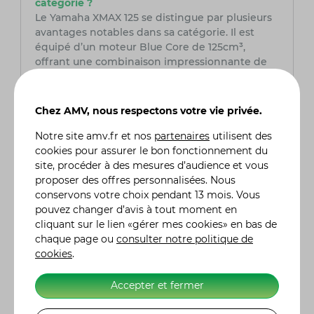
catégorie ?
Le Yamaha XMAX 125 se distingue par plusieurs
avantages notables dans sa catégorie. Il est
équipé d’un moteur Blue Core de 125cm³,
offrant une combinaison impressionnante de
performance et de faible consommation. Son
design élégant et sportif est associé à un
confort supérieur grâce à une selle spacieuse et
Chez AMV, nous respectons votre vie privée.
un système de suspension avancé. Le XMAX 125
est doté de technologies modernes telles que
Notre site
amv.fr
et nos
partenaires
utilisent des
le système de clé intelligente, le contrôle de
cookies pour assurer le bon fonctionnement du
traction, et un écran LCD multifonctionnel. Ces
site, procéder à des mesures d’audience et vous
caractéristiques le rendent particulièrement
proposer des offres personnalisées. Nous
attrayant pour les utilisateurs qui recherchent à
conservons votre choix pendant 13 mois. Vous
la fois style et fonctionnalité.
pouvez changer d’avis à tout moment en
cliquant sur le lien «gérer mes cookies» en bas de
chaque page ou
consulter notre politique de
Quelle est la capacité de stockage du
cookies
.
Yamaha XMAX 125 ?
Le Yamaha XMAX 125 offre une capacité de
Accepter et fermer
stockage généreuse avec un coffre sous la selle
de 39 litres. Ce compartiment peut accueillir un