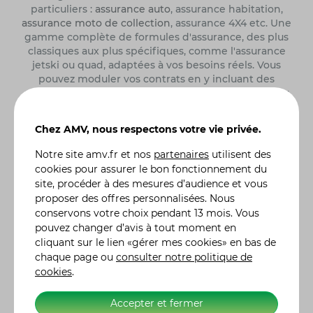
particuliers :
assurance auto
, assurance habitation,
assurance moto de collection
, assurance 4X4 etc. Une
gamme complète de formules d'assurance, des plus
classiques aux plus spécifiques, comme l'assurance
jetski ou quad, adaptées à vos besoins réels. Vous
pouvez moduler vos contrats en y incluant des
garanties particulières, en fonction de l'utilisation ou
des risques liés à votre véhicule. De la demande de
devis à la souscription de votre contrat assurance
Chez AMV, nous respectons votre vie privée.
moto, auto ou autre, tout se fait en ligne. Nos 300
conseillers sont également à votre écoute pour vous
Notre site
amv.fr
et nos
partenaires
utilisent des
renseigner et vous accompagner dans le choix de
cookies pour assurer le bon fonctionnement du
votre contrat d'assurance. Retrouvez l'histoire des
site, procéder à des mesures d’audience et vous
constructeurs moto
et leurs modèles de référence.
proposer des offres personnalisées. Nous
Alors n'hésitez plus et, ensemble, ayons l'assurance
conservons votre choix pendant 13 mois. Vous
de gagner ! Label Excellence Assurance Moto
pouvez changer d’avis à tout moment en
Scooter. AMV Assurance Moto sur 5250 clients
cliquant sur le lien «gérer mes cookies» en bas de
interrogés par Avis Vérifiés, AMV obtient une note de
chaque page ou
consulter notre politique de
satisfaction de 4,7/5.
cookies
.
A propos d’AMV
Accepter et fermer