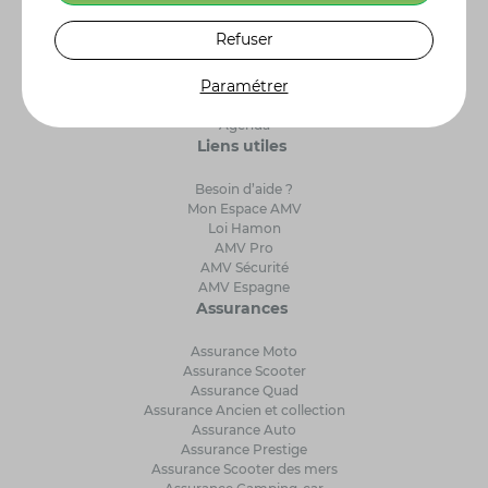
Qui sommes-nous ?
Refuser
Avis clients
Avantages AMV
Paramétrer
Presse
Nous rejoindre
Agenda
Liens utiles
Besoin d’aide ?
Mon Espace AMV
Loi Hamon
AMV Pro
AMV Sécurité
AMV Espagne
Assurances
Assurance Moto
Assurance Scooter
Assurance Quad
Assurance Ancien et collection
Assurance Auto
Assurance Prestige
Assurance Scooter des mers