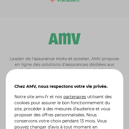
Précédent
Leader de l'
assurance moto et scooter
, AMV propose
en ligne des solutions d'assurances dédiées aux
particuliers :
assurance auto
, assurance habitation,
assurance moto de collection
, assurance 4X4 etc. Une
gamme complète de formules d'assurance, des plus
Chez AMV, nous respectons votre vie privée.
classiques aux plus spécifiques, comme l'assurance
jetski ou quad, adaptées à vos besoins réels. Vous
Notre site
amv.fr
et nos
partenaires
utilisent des
pouvez moduler vos contrats en y incluant des
cookies pour assurer le bon fonctionnement du
garanties particulières, en fonction de l'utilisation ou
site, procéder à des mesures d’audience et vous
des risques liés à votre véhicule. De la demande de
proposer des offres personnalisées. Nous
devis à la souscription de votre contrat assurance
conservons votre choix pendant 13 mois. Vous
moto, auto ou autre, tout se fait en ligne. Nos 300
pouvez changer d’avis à tout moment en
conseillers sont également à votre écoute pour vous