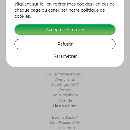
cliquant sur le lien «gérer mes cookies» en bas de
renseigner et vous accompagner dans le choix de
chaque page ou
consulter notre politique de
votre contrat d'assurance. Retrouvez l'histoire des
cookies
.
constructeurs moto
et leurs modèles de référence.
Alors n'hésitez plus et, ensemble, ayons l'assurance
de gagner ! Label Excellence Assurance Moto
Accepter et fermer
Scooter. AMV Assurance Moto sur 5234 clients
interrogés par Avis Vérifiés, AMV obtient une note de
Refuser
satisfaction de 4,7/5.
Paramétrer
A propos d’AMV
Qui sommes-nous ?
Avis clients
Avantages AMV
Presse
Nous rejoindre
Agenda
Liens utiles
Besoin d’aide ?
Mon Espace AMV
Loi Hamon