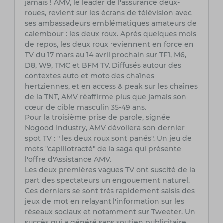
jamais ! AMV, le leader de l'assurance deux-
roues, revient sur les écrans de télévision avec
ses ambassadeurs emblématiques amateurs de
calembour : les deux roux. Après quelques mois
de repos, les deux roux reviennent en force en
TV du 17 mars au 14 avril prochain sur TF1, M6,
D8, W9, TMC et BFM TV. Diffusés autour des
contextes auto et moto des chaînes
hertziennes, et en access & peak sur les chaînes
de la TNT, AMV réaffirme plus que jamais son
cœur de cible masculin 35-49 ans.
Pour la troisième prise de parole, signée
Nogood Industry, AMV dévoilera son dernier
spot TV : " les deux roux sont panés". Un jeu de
mots "capillotracté" de la saga qui présente
l'offre d'Assistance AMV.
Les deux premières vagues TV ont suscité de la
part des spectateurs un engouement naturel.
Ces derniers se sont très rapidement saisis des
jeux de mot en relayant l'information sur les
réseaux sociaux et notamment sur Tweeter. Un
succès qui a généré sans soutien publicitaire