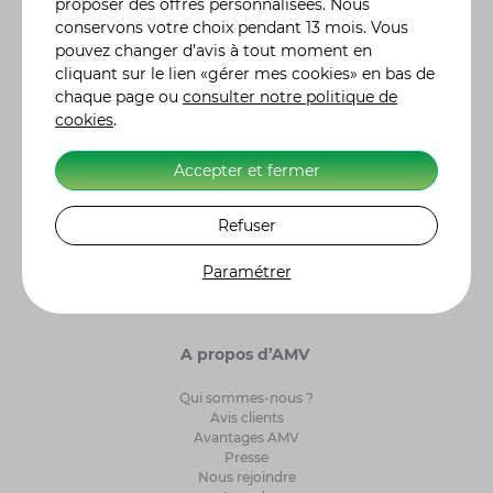
pouvez moduler vos contrats en y incluant des
proposer des offres personnalisées. Nous
garanties particulières, en fonction de l'utilisation ou
conservons votre choix pendant 13 mois. Vous
des risques liés à votre véhicule. De la demande de
pouvez changer d’avis à tout moment en
devis à la souscription de votre contrat assurance
cliquant sur le lien «gérer mes cookies» en bas de
moto, auto ou autre, tout se fait en ligne. Nos 300
chaque page ou
consulter notre politique de
conseillers sont également à votre écoute pour vous
cookies
.
renseigner et vous accompagner dans le choix de
votre contrat d'assurance. Retrouvez l'histoire des
Accepter et fermer
constructeurs moto
et leurs modèles de référence.
Alors n'hésitez plus et, ensemble, ayons l'assurance
de gagner ! Label Excellence Assurance Moto
Refuser
Scooter. AMV Assurance Moto sur 5243 clients
interrogés par Avis Vérifiés, AMV obtient une note de
Paramétrer
satisfaction de 4,7/5.
A propos d’AMV
Qui sommes-nous ?
Avis clients
Avantages AMV
Presse
Nous rejoindre