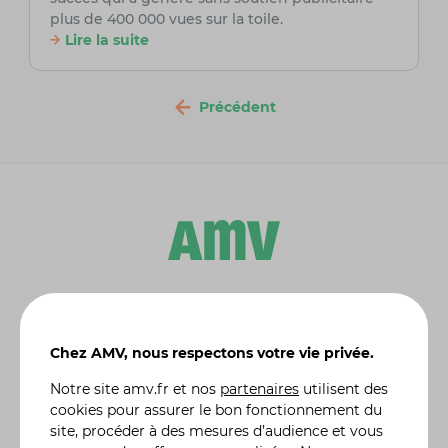
plus de 400 000 vues sur la toile.
Lire la suite
Précédent
Leader de l'
assurance moto et scooter
, AMV propose
en ligne des solutions d'assurances dédiées aux
particuliers :
assurance auto
, assurance habitation,
Chez AMV, nous respectons votre vie privée.
assurance moto de collection
, assurance 4X4 etc. Une
Notre site
amv.fr
et nos
partenaires
utilisent des
gamme complète de formules d'assurance, des plus
cookies pour assurer le bon fonctionnement du
classiques aux plus spécifiques, comme l'assurance
jetski ou quad, adaptées à vos besoins réels. Vous
site, procéder à des mesures d’audience et vous