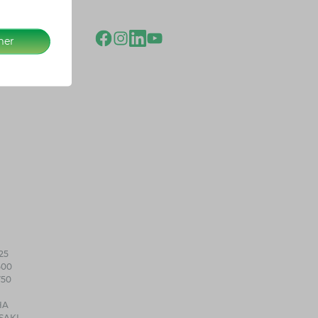
mer
25
500
750
HA
SAKI