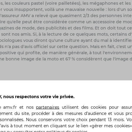
es, les couleurs pastel (voire pailletées), les mégaphones et le
er vous insupportent, voilà une mauvaise nouvelle : lors d'un s
 l'assureur AMV a relevé que quasiment 2/3 des personnes int
oire qu'elle peut être considérée comme un accessoire de mod
zines de mode, des publicités et des films. Et on doit tout c
 sont nos amis. Si, à la lecture de ce quelques mots, certains 
sociologues vous diront qu'une culture ayant du mal à identifie
 n'a pas d'avis officiel sur cette question. Mais en fait, c'est 
positive qui profite, de manière générale, à tout l'environnem
 une bonne image de la moto et 67 % considèrent que l'image 
 nous respectons votre vie privée.
Précédent
te
amv.fr
et nos
partenaires
utilisent des cookies pour assu
ement du site, procéder à des mesures d’audience et vous pr
rsonnalisées. Nous conservons votre choix pendant 13 mois. V
’avis à tout moment en cliquant sur le lien «gérer mes cookies»
age ou
consulter notre politique de cookies
.