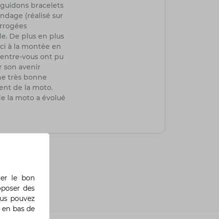
s guidons bracelets
ondage (réalisé sur
errogées
e. De plus en plus
eci à la montée en
d'entre-vous ont pu
r son avenir
une très bonne
ent de la moto.
de la moto a évolué
rer le bon
oposer des
ous pouvez
 en bas de