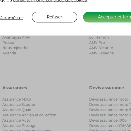
A propos d’AMV
Liens utiles
Refuser
Accepter et fer
Paramétrer
Qui sommes-nous ?
Besoin d’aide ?
Avis clients
Mon Espace AMV
Avantages AMV
Loi Hamon
Presse
AMV Pro
Nous rejoindre
AMV Sécurité
Agenda
AMV Espagne
Assurances
Devis assurance
Assurance Moto
Devis assurance moto
Assurance Scooter
Devis assurance moto 1
Assurance Quad
Devis assurance moto 
Assurance Ancien et collection
Devis assurance moto 
Assurance Auto
Devis assurance 1000
Assurance Prestige
Devis assurance YAMA
Assurance Scooter des mers
Devis assurance KAWA