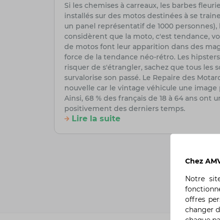
Si les chemises à carreaux, les barbes fleuri
installés sur des motos destinées à se train
un panel représentatif de 1000 personnes),
considèrent que la moto, c'est tendance, v
de motos font leur apparition dans des maga
force de la tendance néo-rétro. Les hipsters
risquer de s'étrangler, sachez que tous les 
survalorise son passé. Le Repaire des Motards
nouvelle car le vintage véhicule une image 
Ainsi, 68 % des français de 18 à 64 ans ont
positivement des derniers temps.
Lire la suite
Chez AMV,
Notre si
fonctionn
offres pe
changer d
chaque p