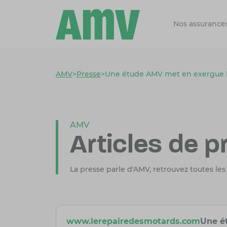
Nos assurance
AMV
>
Presse
>
Une étude AMV met en exergue l
AMV
Articles de p
La presse parle d'AMV, retrouvez toutes les
www.lerepairedesmotards.com
Une é