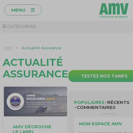
MENU
CATÉGORIES
>
AMV
Actualité Assurance
ACTUALITÉ
ASSURANCE
TESTEZ NOS TARIFS
POPULAIRES
RÉCENTS
COMMENTAIRES
MON ESPACE AMV
AMV DÉCROCHE
LE LABEL
Pour une gestion facilitée de vo