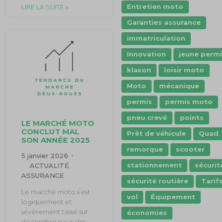
Entretien moto
LIRE LA SUITE »
Garanties assurance
immatriculation
Innovation
jeune perm
klaxon
loisir moto
Moto
mécanique
permis
permis moto
pneu crevé
points
LE MARCHÉ MOTO
CONCLUT MAL
Prêt de véhicule
Quad
SON ANNÉE 2025
remorque
scooter
5 janvier 2026
stationnement
sécurit
ACTUALITÉ
ASSURANCE
sécurité routière
Tarif
Le marché moto s’est
vol
Équipement
logiquement et
sévèrement tassé sur
économies
décembre pour des