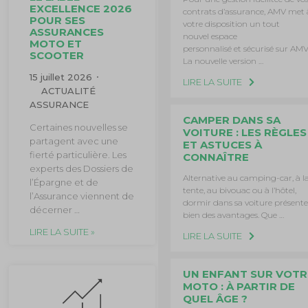
EXCELLENCE 2026
contrats d’assurance, AMV met 
POUR SES
votre disposition un tout
ASSURANCES
nouvel espace
MOTO ET
personnalisé et sécurisé sur AMV.
SCOOTER
La nouvelle version …
15 juillet 2026
LIRE LA SUITE
ACTUALITÉ
ASSURANCE
CAMPER DANS SA
Certaines nouvelles se
VOITURE : LES RÈGLES
partagent avec une
ET ASTUCES À
fierté particulière. Les
CONNAÎTRE
experts des Dossiers de
Alternative au camping-car, à l
l’Épargne et de
tente, au bivouac ou à l’hôtel,
l’Assurance viennent de
dormir dans sa voiture présente
décerner …
bien des avantages. Que …
LIRE LA SUITE »
LIRE LA SUITE
UN ENFANT SUR VOTR
MOTO : À PARTIR DE
QUEL ÂGE ?