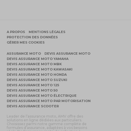
A PROPOS
MENTIONS LÉGALES
PROTECTION DES DONNÉES
GÉRER MES COOKIES
ASSURANCE MOTO
DEVIS ASSURANCE MOTO
DEVIS ASSURANCE MOTO YAMAHA
DEVIS ASSURANCE MOTO MBK
DEVIS ASSURANCE MOTO KAWASAKI
DEVIS ASSURANCE MOTO HONDA
DEVIS ASSURANCE MOTO SUZUKI
DEVIS ASSURANCE MOTO 125
DEVIS ASSURANCE MOTO 50
DEVIS ASSURANCE MOTO ÉLECTRIQUE
DEVIS ASSURANCE MOTO PAR MOTORISATION
DEVIS ASSURANCE SCOOTER
Leader de l’assurance moto, AMV offre des
solutions en ligne dédiées aux particuliers.
Choisissez parmi notre gamme complète de
formules d’assurance, adaptées à vos besoins