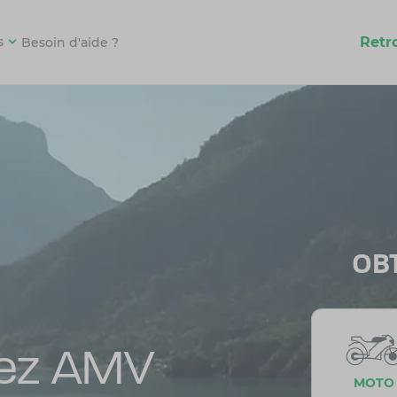
Retr
s
Besoin d'aide ?
OB
hez AMV
MOTO