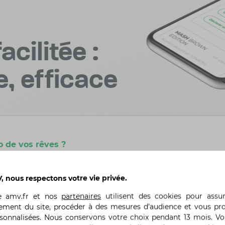
acilitée :
e, efficace
o de vos rêves ?
ques clics
 nous respectons votre vie privée.
te
amv.fr
et nos
partenaires
utilisent des cookies pour assu
ement du site, procéder à des mesures d’audience et vous pr
rsonnalisées. Nous conservons votre choix pendant 13 mois. V