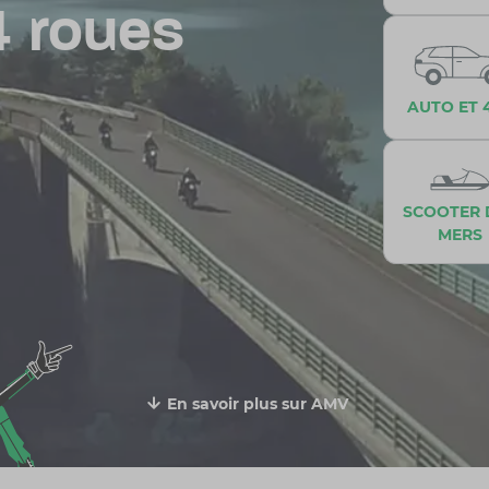
2
roues
AUTO ET 
SCOOTER 
MERS
En savoir plus sur AMV