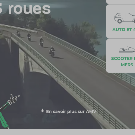
2
roues
AUTO ET 
SCOOTER 
MERS
En savoir plus sur AMV