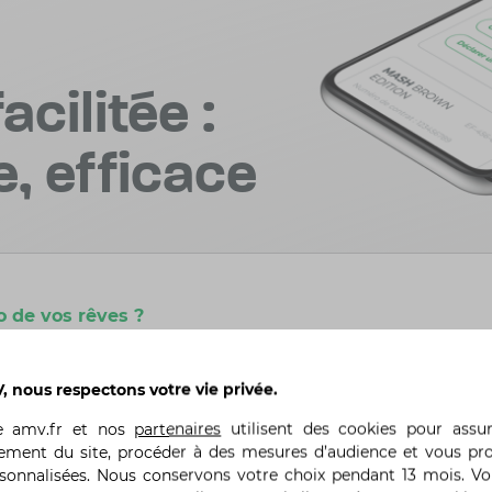
acilitée :
e, efficace
o de vos rêves ?
ques clics
 nous respectons votre vie privée.
te
amv.fr
et nos
partenaires
utilisent des cookies pour assu
ement du site, procéder à des mesures d’audience et vous pr
rsonnalisées. Nous conservons votre choix pendant 13 mois. V