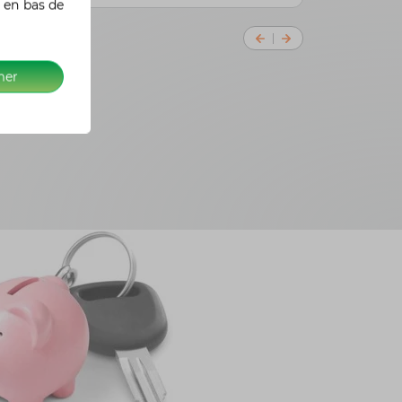
 en bas de
mer