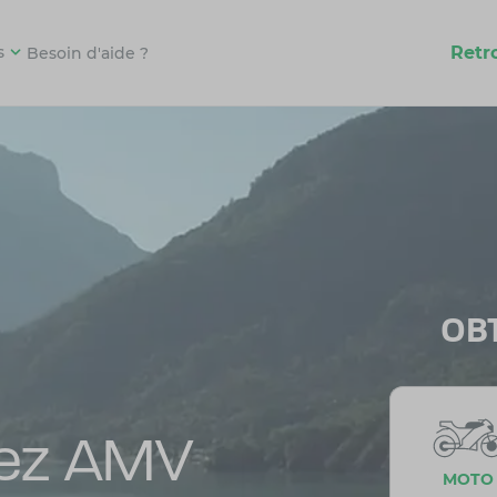
Retr
s
Besoin d'aide ?
OB
hez AMV
MOTO