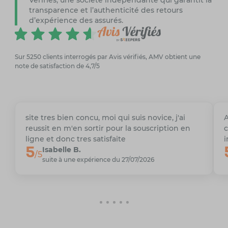
transparence et l’authenticité des retours
d’expérience des assurés.
Sur 5250 clients interrogés par Avis vérifiés, AMV obtient une
note de satisfaction de 4,7/5
site tres bien concu, moi qui suis novice, j'ai
A
reussit en m'en sortir pour la souscription en
c
ligne et donc tres satisfaite
i
5
Isabelle B.
/5
suite à une expérience du 27/07/2026