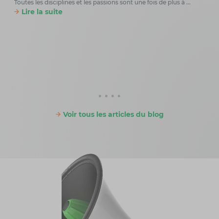
Toutes les disciplines et les passions sont une fois de plus à ...
Lire la suite
Les
Un ro
sur p
Li
Voir tous les articles du blog