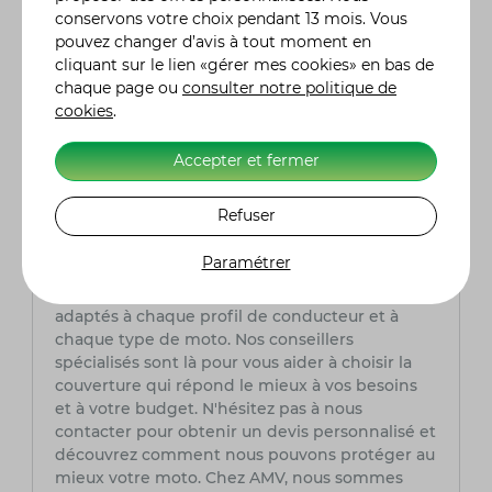
à son expertise du secteur, AMV peut offrir des
conservons votre choix pendant 13 mois. Vous
services sur mesure et des conseils avisés,
pouvez changer d’avis à tout moment en
assurant la tranquillité d'esprit des
cliquant sur le lien «gérer mes cookies» en bas de
motocyclistes tout au long de leurs aventures
chaque page ou
consulter notre politique de
sur la route.
cookies
.
Quel est le prix d'une assurance moto ?
Accepter et fermer
Le coût d'une assurance moto chez AMV
intègre plusieurs facteurs tels que le modèle de
Refuser
la moto, l'expérience du conducteur (permis,
sinistres, bonus), le lieu de stationnement
Paramétrer
habituel et le niveau de garanties désiré. Chez
AMV, nous offrons des tarifs compétitifs
adaptés à chaque profil de conducteur et à
chaque type de moto. Nos conseillers
spécialisés sont là pour vous aider à choisir la
couverture qui répond le mieux à vos besoins
et à votre budget. N'hésitez pas à nous
contacter pour obtenir un devis personnalisé et
découvrez comment nous pouvons protéger au
mieux votre moto. Chez AMV, nous sommes