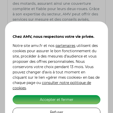
des motards, assurant ainsi une couverture
complète et fiable pour leurs deux-roues. Grâce
à son expertise du secteur, AMV peut offrir des
services sur mesure et des conseils avisés,
assurant la tranquillité d'esprit des
motocyclistes tout au long de leurs aventures
sur la route.
Chez AMV, nous respectons votre vie privée.
Notre site
amv.fr
et nos
partenaires
utilisent des
Quel est le prix d'une assurance moto ?
cookies pour assurer le bon fonctionnement du
Le coût d'une assurance moto chez AMV
site, procéder à des mesures d’audience et vous
intègre plusieurs facteurs tels que le modèle de
proposer des offres personnalisées. Nous
la moto, l'expérience du conducteur (permis,
conservons votre choix pendant 13 mois. Vous
sinistres, bonus), le lieu de stationnement
pouvez changer d’avis à tout moment en
habituel et le niveau de garanties désiré. Chez
cliquant sur le lien «gérer mes cookies» en bas de
AMV, nous offrons des tarifs compétitifs
chaque page ou
consulter notre politique de
adaptés à chaque profil de conducteur et à
cookies
.
chaque type de moto. Nos conseillers
spécialisés sont là pour vous aider à choisir la
Accepter et fermer
couverture qui répond le mieux à vos besoins
et à votre budget. N'hésitez pas à nous
contacter pour obtenir un devis personnalisé et
Refuser