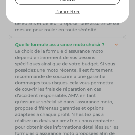
découvrez comment nous pouvons protéger au
mieux votre moto. Chez AMV, nous sommes
Paramétrer
fiers d'accompagner les motards depuis près
de 50 ans et de leur proposer une assurance sur
mesure pour rouler en toute sérénité.
Quelle formule assurance moto choisir ?
Le choix de la formule d'assurance moto
dépend entièrement de vos besoins
spécifiques ainsi que de votre budget. Si vous
possédez une moto récente, il est fortement
recommandé de souscrire à une garantie
dommages tous risques, cela vous permettra
de couvrir les frais de réparation en cas
d'accident responsable. AMV, en tant
qu'assureur spécialisé dans l'assurance moto,
propose différentes garanties et options
adaptées à chaque profil. N'hésitez pas à
réaliser un devis sur amv.fr ou nous contacter
pour obtenir des informations détaillées sur les
formules d'assurance moto proposées afin de