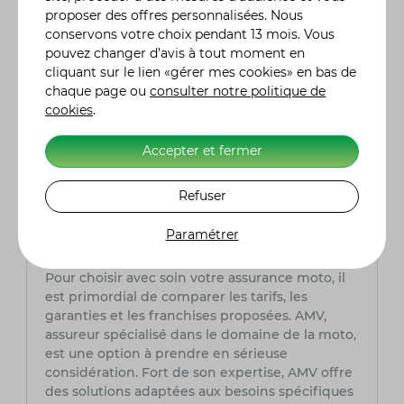
plus souple et maîtrisée ?
proposer des offres personnalisées. Nous
La suspension de la Versys 650 offre une plus
conservons votre choix pendant 13 mois. Vous
grande course verticale et une adaptabilité
pouvez changer d’avis à tout moment en
accrue par rapport à ses homologues. À l'avant,
cliquant sur le lien «gérer mes cookies» en bas de
des fourches inversées de 41 mm, réglables en
chaque page ou
consulter notre politique de
précharge et en amortissement en
cookies
.
compression, ainsi qu'un amortisseur arrière
ajustable en amortissement en compression,
Accepter et fermer
garantissent une conduite confortable et bien
maîtrisée, adaptée aux différents terrains et
Refuser
styles de conduite.
Paramétrer
Quelle assurance moto choisir ?
Pour choisir avec soin votre assurance moto, il
est primordial de comparer les tarifs, les
garanties et les franchises proposées. AMV,
assureur spécialisé dans le domaine de la moto,
est une option à prendre en sérieuse
considération. Fort de son expertise, AMV offre
des solutions adaptées aux besoins spécifiques