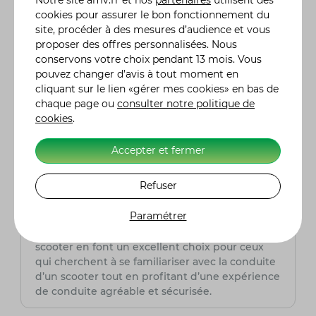
les émissions polluantes. En conditions
cookies pour assurer le bon fonctionnement du
normales de conduite urbaine, ce modèle offre
site, procéder à des mesures d’audience et vous
une consommation moyenne de 3,5 litres aux
proposer des offres personnalisées. Nous
100 km, ce qui le rend à la fois écologique et
conservons votre choix pendant 13 mois. Vous
économique pour les trajets quotidiens.
pouvez changer d’avis à tout moment en
cliquant sur le lien «gérer mes cookies» en bas de
Le Piaggio MP3 300 LT Yourban est-il
chaque page ou
consulter notre politique de
adapté pour les débutants ?
cookies
.
Oui, le Piaggio MP3 300 LT Yourban est
particulièrement adapté aux débutants grâce à
Accepter et fermer
sa stabilité et sa facilité de conduite. Le système
à trois roues offre une sécurité accrue,
Refuser
réduisant les risques de chute, ce qui est idéal
pour les nouveaux conducteurs. De plus, la
Paramétrer
position de conduite confortable, les
commandes intuitives et la maniabilité du
scooter en font un excellent choix pour ceux
qui cherchent à se familiariser avec la conduite
d’un scooter tout en profitant d’une expérience
de conduite agréable et sécurisée.