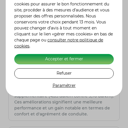
cookies pour assurer le bon fonctionnement du
couleur noire, des repose-pieds en métal, une
site, procéder à des mesures d’audience et vous
selle avec surpiqûres argentées et des
proposer des offres personnalisées. Nous
rétroviseurs sportifs. Elle est disponible en noir
conservons votre choix pendant 13 mois. Vous
mat et gris titane mat. La version Business, en
pouvez changer d’avis à tout moment en
revanche, mise sur le luxe avec une selle en cuir
cliquant sur le lien «gérer mes cookies» en bas de
marron, des dosserets assortis et un cache de
chaque page ou
consulter notre politique de
silencieux chromé. Elle est proposée en noir,
cookies
.
gris, blanc et bronze.
Accepter et fermer
Quels sont les avantages du moteur du
MP3 LT 500 par rapport à la version
précédente de 400cm³ ?
Refuser
Le moteur du MP3 LT 500 offre 18% de
puissance en plus (40,1 chevaux contre 34
Paramétrer
chevaux pour le modèle 400) et 23% de couple
supplémentaire (4,65 daN.m contre 3,76 daN.m).
Ces améliorations signifient une meilleure
performance et un gain notable en termes de
confort et d'agrément de conduite.