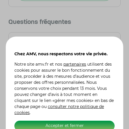
Questions fréquentes
Qu'est-ce qui a rendu le Piaggio Zip de
première génération si populaire pour le
tuning ?
Chez AMV, nous respectons votre vie privée.
Le Zip de première génération était apprécié
pour sa simplicité de construction, son moteur
Notre site
amv.fr
et nos
partenaires
utilisent des
à deux temps offrant des performances
cookies pour assurer le bon fonctionnement du
sportives, et son poids modeste. Ces
site, procéder à des mesures d’audience et vous
caractéristiques en ont fait un choix idéal pour
proposer des offres personnalisées. Nous
des modifications de type "non officielles",
conservons votre choix pendant 13 mois. Vous
attirant ainsi les amateurs de tuning.
pouvez changer d’avis à tout moment en
cliquant sur le lien «gérer mes cookies» en bas de
chaque page ou
consulter notre politique de
Comment le Piaggio Zip a-t-il répondu aux
cookies
.
défis de l'autonomie dans les régions
rurales avec peu de stations-service ?
Malgré sa popularité, le Zip de première
Accepter et fermer