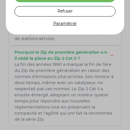
génération présentait une autonomie limitée.
Avec un réservoir d'essence de 4 litres et une
Refuser
réserve de 0,8 litre, combinés à une jauge
minimaliste, le scooter avait un faible rayon
Paramétrer
d'action, ce qui était particulièrement
contraignant dans les zones rurales avec peu
de stations-service.
Pourquoi le Zip de première génération a-t-
il cédé la place au Zip 2 Cat II ?
La fin des années 1990 a marqué la fin de l'ère
du Zip de première génération en raison des
normes d'émissions plus strictes. Son moteur à
deux temps, même avec un catalyseur, ne
respectait pas ces normes. Le Zip 2 Cat II a
ensuite émergé, adoptant un moteur quatre
temps pour répondre aux nouvelles
réglementations tout en préservant la
compacité et l'agilité qui ont fait la renommée
de la série Zip.