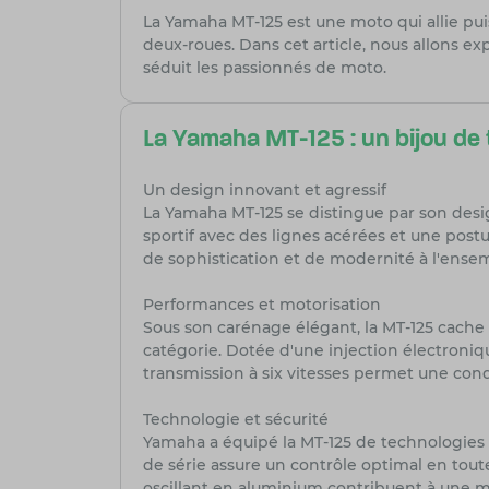
La Yamaha MT-125 est une moto qui allie pui
deux-roues. Dans cet article, nous allons ex
séduit les passionnés de moto.
La Yamaha MT-125 : un bijou de
Un design innovant et agressif
La Yamaha MT-125 se distingue par son desig
sportif avec des lignes acérées et une pos
de sophistication et de modernité à l'ense
Performances et motorisation
Sous son carénage élégant, la MT-125 cach
catégorie. Dotée d'une injection électroniq
transmission à six vitesses permet une condui
Technologie et sécurité
Yamaha a équipé la MT-125 de technologies 
de série assure un contrôle optimal en toute
oscillant en aluminium contribuent à une me