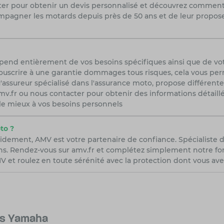
acter pour obtenir un devis personnalisé et découvrez commen
pagner les motards depuis près de 50 ans et de leur propose
épend entièrement de vos besoins spécifiques ainsi que de vo
uscrire à une garantie dommages tous risques, cela vous perme
'assureur spécialisé dans l'assurance moto, propose différent
r amv.fr ou nous contacter pour obtenir des informations détail
 le mieux à vos besoins personnels
to ?
idement, AMV est votre partenaire de confiance. Spécialiste 
ns. Rendez-vous sur amv.fr et complétez simplement notre form
 et roulez en toute sérénité avec la protection dont vous ave
es Yamaha