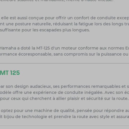
elle est aussi conçue pour offrir un confort de conduite excep
e posture naturelle, réduisant la fatigue lors des longs tra
e suffisante pour les escapades plus longues.
amaha a doté la MT-125 d'un moteur conforme aux normes Euro
ormance écoresponsable, sans compromis sur la puissance ou l'
 MT 125
par son design audacieux, ses performances remarquables et 
èle offre une expérience de conduite inégalée. Avec son équi
pour ceux qui cherchent à allier plaisir et sécurité sur la route.
s optez pour une machine de qualité, pensée pour répondre au
it bijou de technologie et prendre la route avec style et assur