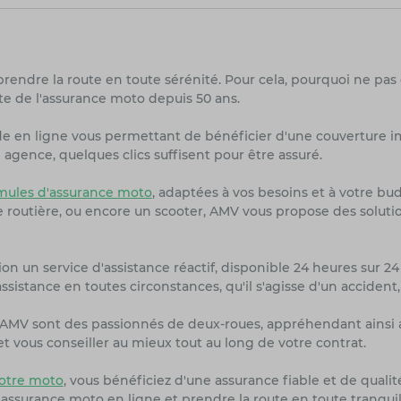
prendre la route en toute sérénité. Pour cela, pourquoi ne pas
te de l'assurance moto depuis 50 ans.
de en ligne vous permettant de bénéficier d'une couverture i
agence, quelques clics suffisent pour être assuré.
ules d'assurance moto
, adaptées à vos besoins et à votre bu
ne routière, ou encore un scooter, AMV vous propose des solut
on un service d'assistance réactif, disponible 24 heures sur 24 
sistance en toutes circonstances, qu'il s'agisse d'un accident
rs AMV sont des passionnés de deux-roues, appréhendant ainsi 
 vous conseiller au mieux tout au long de votre contrat.
otre moto
, vous bénéficiez d'une assurance fiable et de quali
 assurance moto en ligne et prendre la route en toute tranquil