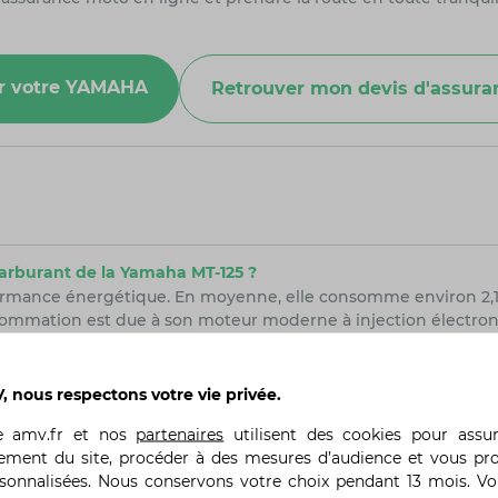
our votre YAMAHA
Retrouver mon devis d'assur
arburant de la Yamaha MT-125 ?
rmance énergétique. En moyenne, elle consomme environ 2,1 lit
onsommation est due à son moteur moderne à injection électron
 nous respectons votre vie privée.
utants ?
butants. Elle offre une maniabilité exceptionnelle grâce à sa l
te
amv.fr
et nos
partenaires
utilisent des cookies pour assu
eaux motards de se familiariser avec la conduite d'une moto 
ement du site, procéder à des mesures d’audience et vous pr
curité supplémentaire, crucial pour les pilotes novices.
rsonnalisées. Nous conservons votre choix pendant 13 mois. V