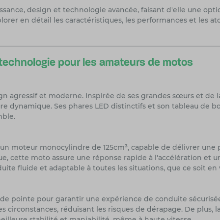
ssance, design et technologie avancée, faisant d'elle une opt
plorer en détail les caractéristiques, les performances et les 
 technologie pour les amateurs de motos
n agressif et moderne. Inspirée de ses grandes sœurs et de la
ture dynamique. Ses phares LED distinctifs et son tableau de 
mble.
e un moteur monocylindre de 125cm³, capable de délivrer une
ue, cette moto assure une réponse rapide à l'accélération et u
te fluide et adaptable à toutes les situations, que ce soit en v
de pointe pour garantir une expérience de conduite sécurisé
s circonstances, réduisant les risques de dérapage. De plus, l
illeure stabilité et maniabilité, même à haute vitesse.