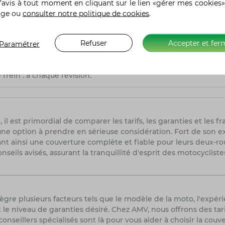
’avis à tout moment en cliquant sur le lien «gérer mes cookies»
ctuer sur la Yamaha MT-125 ?
age ou
consulter notre politique de cookies
.
ongévité de votre Yamaha MT-125, il est essentiel de suivre u
Refuser
Accepter et fer
Paramétrer
s les 5 000 à 6 000 kilomètres. Inspection et nettoyage du filtr
s'assurer de leur bon état. Tension et lubrification de la chaîn
frein : à chaque révision.
 il est primordial de comparer les tarifs, les garanties et les 
une option à prendre en sérieuse considération. Fort de son e
nt ainsi une couverture complète et fiable pour leurs deux-ro
nseils avisés, assurant la tranquillité d'esprit des motocycliste
re plusieurs facteurs tels que le modèle de la moto, l'expéri
 le niveau de garanties désiré. Chez AMV, nous offrons des tar
seillers spécialisés sont là pour vous aider à choisir la couv