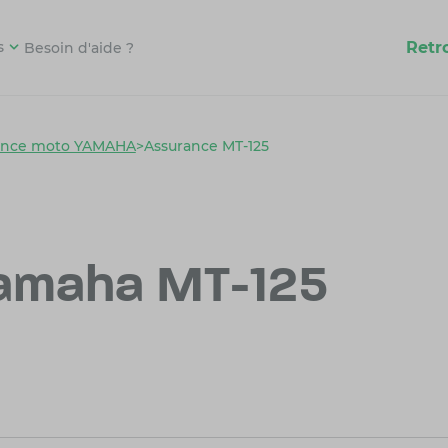
Retr
s
Besoin d'aide ?
ance moto YAMAHA
>
Assurance MT-125
amaha MT-125