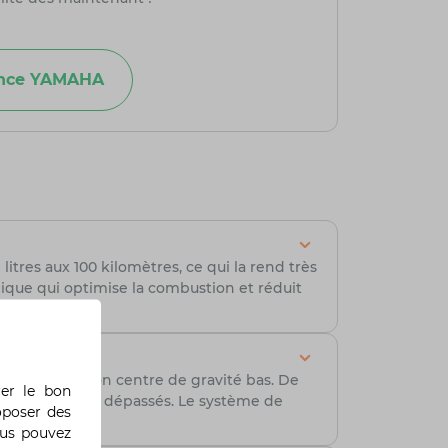
ance YAMAHA
res aux 100 kilomètres, ce qui la rend très
ique qui optimise la combustion et réduit
égèreté et à son centre de gravité bas. De
rer le bon
sans se sentir dépassés. Le système de
oposer des
ous pouvez