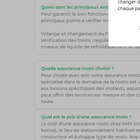
changer d
Quels sont les principaux entretiens à effe
chaque p
Pour garantir le bon fonctionnement et la l
principaux points à vérifier incluent :
Vidange et changement du filtre à huile : tou
Vérification des freins : régulièrement pour 
niveaux de liquide de refroidissement et de 
Quelle assurance moto choisir ?
Pour choisir avec soin votre assurance moto,
spécialisé dans le domaine de la moto, est 
aux besoins spécifiques des motards, assura
peut offrir des services sur mesure et des co
route.
Quel est le prix d'une assurance moto ?
Le coût d'une assurance moto chez AMV intèg
bonus), le lieu de stationnement habituel et
conducteur et à chaque type de moto. Nos con