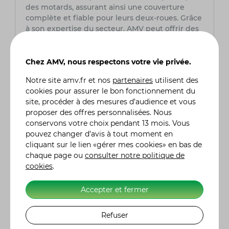
des motards, assurant ainsi une couverture
complète et fiable pour leurs deux-roues. Grâce
à son expertise du secteur, AMV peut offrir des
services sur mesure et des conseils avisés,
assurant la tranquillité d'esprit des
motocyclistes tout au long de leurs aventures
Chez AMV, nous respectons votre vie privée.
sur la route.
Notre site
amv.fr
et nos
partenaires
utilisent des
cookies pour assurer le bon fonctionnement du
Quel est le prix d'une assurance moto ?
site, procéder à des mesures d’audience et vous
Le coût d'une assurance moto chez AMV
proposer des offres personnalisées. Nous
intègre plusieurs facteurs tels que le modèle de
conservons votre choix pendant 13 mois. Vous
la moto, l'expérience du conducteur (permis,
pouvez changer d’avis à tout moment en
sinistres, bonus), le lieu de stationnement
cliquant sur le lien «gérer mes cookies» en bas de
habituel et le niveau de garanties désiré. Chez
chaque page ou
consulter notre politique de
AMV, nous offrons des tarifs compétitifs
cookies
.
adaptés à chaque profil de conducteur et à
chaque type de moto. Nos conseillers
Accepter et fermer
spécialisés sont là pour vous aider à choisir la
couverture qui répond le mieux à vos besoins
Refuser
et à votre budget. N'hésitez pas à nous
contacter pour obtenir un devis personnalisé et