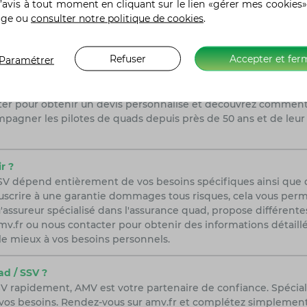
’avis à tout moment en cliquant sur le lien «gérer mes cookies»
a route et les chemins.
age ou
consulter notre politique de cookies
.
 ?
Refuser
Accepter et fer
Paramétrer
 intègre plusieurs facteurs tels que le modèle du quad, l'exp
 le niveau de garanties désiré. Chez AMV, nous offrons des tar
seillers spécialisés sont là pour vous aider à choisir la couv
acter pour obtenir un devis personnalisé et découvrez commen
pagner les pilotes de quads depuis près de 50 ans et de leu
r ?
SSV dépend entièrement de vos besoins spécifiques ainsi que
scrire à une garantie dommages tous risques, cela vous permet
'assureur spécialisé dans l'assurance quad, propose différent
r amv.fr ou nous contacter pour obtenir des informations détail
le mieux à vos besoins personnels.
d / SSV ?
V rapidement, AMV est votre partenaire de confiance. Spécial
vos besoins. Rendez-vous sur amv.fr et complétez simplement n