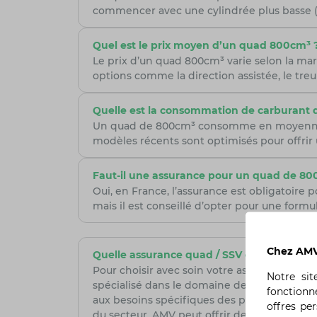
commencer avec une cylindrée plus basse (
Quel est le prix moyen d’un quad 800cm³ 
Le prix d’un quad 800cm³ varie selon la mar
options comme la direction assistée, le treu
Quelle est la consommation de carburant
Un quad de 800cm³ consomme en moyenne entre
modèles récents sont optimisés pour offr
Faut-il une assurance pour un quad de 80
Oui, en France, l’assurance est obligatoire
mais il est conseillé d’opter pour une formu
Chez AMV,
Quelle assurance quad / SSV choisir ?
Pour choisir avec soin votre assurance quad /
Notre si
spécialisé dans le domaine de la moto, est 
fonctionn
aux besoins spécifiques des pilotes de quad,
offres pe
du secteur, AMV peut offrir des services sur 