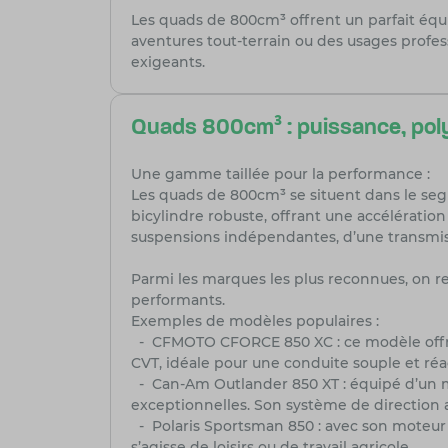
Les quads de 800cm³ offrent un parfait équ
aventures tout-terrain ou des usages profess
exigeants.
Quads 800cm³ : puissance, pol
Une gamme taillée pour la performance :
Les quads de 800cm³ se situent dans le seg
bicylindre robuste, offrant une accélération
suspensions indépendantes, d’une transmiss
Parmi les marques les plus reconnues, on r
performants.
Exemples de modèles populaires :
- CFMOTO CFORCE 850 XC : ce modèle offre 
CVT, idéale pour une conduite souple et réact
- Can-Am Outlander 850 XT : équipé d’un mo
exceptionnelles. Son système de direction a
- Polaris Sportsman 850 : avec son moteur P
s’agisse de loisirs ou de travail agricole.