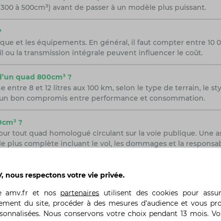
300 à 500cm³) avant de passer à un modèle plus puissant.
?
que et les équipements. En général, il faut compter entre 10 0
il ou la transmission intégrale peuvent influencer le coût.
 d’un quad 800cm³ ?
 8 et 12 litres aux 100 km, selon le type de terrain, le styl
ir un bon compromis entre performance et consommation.
0cm³ ?
 pour tout quad homologué circulant sur la voie publique. Une a
le plus complète incluant le vol, les dommages et la responsabil
 nous respectons votre vie privée.
 SSV, il est primordial de comparer les tarifs, les garanties e
te
amv.fr
et nos
partenaires
utilisent des cookies pour assu
une option à prendre en sérieuse considération. Fort de son e
ement du site, procéder à des mesures d’audience et vous pr
 assurant ainsi une couverture complète et fiable pour leurs v
rsonnalisées. Nous conservons votre choix pendant 13 mois. V
mesure et des conseils avisés, assurant la tranquillité d'espri