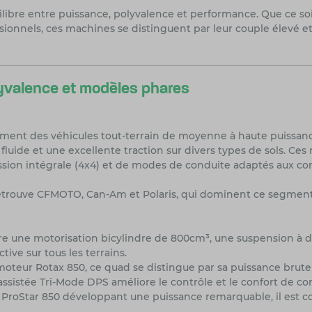
ilibre entre puissance, polyvalence et performance. Que ce so
ionnels, ces machines se distinguent par leur couple élevé et 
yvalence et modèles phares
ment des véhicules tout-terrain de moyenne à haute puissance
 fluide et une excellente traction sur divers types de sols. C
ion intégrale (4x4) et de modes de conduite adaptés aux condi
etrouve CFMOTO, Can-Am et Polaris, qui dominent ce segment a
une motorisation bicylindre de 800cm³, une suspension à do
ive sur tous les terrains.
teur Rotax 850, ce quad se distingue par sa puissance brute
ssistée Tri-Mode DPS améliore le contrôle et le confort de co
roStar 850 développant une puissance remarquable, il est conç