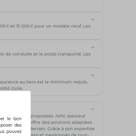
00 € et 15 000 € pour un modèle neuf. Les
e de conduite et le poids transporté. Les
ssurance au tiers est le minimum requis,
ité civile.
t les franchises proposées. AMV, assureur
rer le bon
xpertise, AMV offre des solutions adaptées
oposer des
éhicules tout-terrain. Grâce à son expertise
ous pouvez
t des motocyclistes et passionnés de tout-