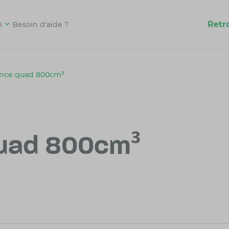
Retr
s
Besoin d'aide ?
ance quad 800cm³
uad 800cm³