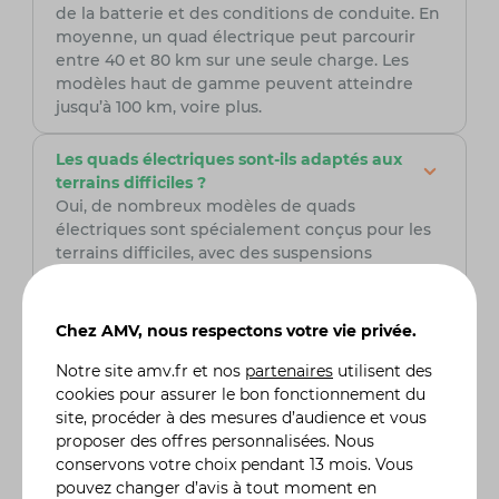
de la batterie et des conditions de conduite. En
moyenne, un quad électrique peut parcourir
entre 40 et 80 km sur une seule charge. Les
modèles haut de gamme peuvent atteindre
jusqu’à 100 km, voire plus.
Les quads électriques sont-ils adaptés aux
terrains difficiles ?
Oui, de nombreux modèles de quads
électriques sont spécialement conçus pour les
terrains difficiles, avec des suspensions
robustes et des moteurs puissants capables de
grimper des pentes ou de traverser des zones
boueuses. Toutefois, il est important de choisir
Chez AMV, nous respectons votre vie privée.
un modèle adapté à vos besoins spécifiques en
fonction du type de terrain.
Notre site
amv.fr
et nos
partenaires
utilisent des
cookies pour assurer le bon fonctionnement du
site, procéder à des mesures d’audience et vous
proposer des offres personnalisées. Nous
Quelle assurance quad / SSV choisir ?
conservons votre choix pendant 13 mois. Vous
Pour choisir avec soin votre assurance quad /
pouvez changer d’avis à tout moment en
SSV, il est primordial de comparer les tarifs, les