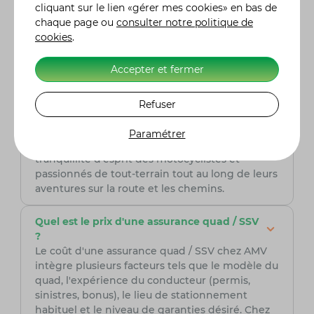
cliquant sur le lien «gérer mes cookies» en bas de
garanties et les franchises proposées. AMV,
chaque page ou
consulter notre politique de
assureur spécialisé dans le domaine de la moto,
cookies
.
est une option à prendre en sérieuse
considération. Fort de son expertise, AMV offre
Accepter et fermer
des solutions adaptées aux besoins spécifiques
des pilotes de quad, assurant ainsi une
couverture complète et fiable pour leurs
Refuser
véhicules tout-terrain. Grâce à son expertise du
secteur, AMV peut offrir des services sur
Paramétrer
mesure et des conseils avisés, assurant la
tranquillité d'esprit des motocyclistes et
passionnés de tout-terrain tout au long de leurs
aventures sur la route et les chemins.
Quel est le prix d'une assurance quad / SSV
?
Le coût d'une assurance quad / SSV chez AMV
intègre plusieurs facteurs tels que le modèle du
quad, l'expérience du conducteur (permis,
sinistres, bonus), le lieu de stationnement
habituel et le niveau de garanties désiré. Chez