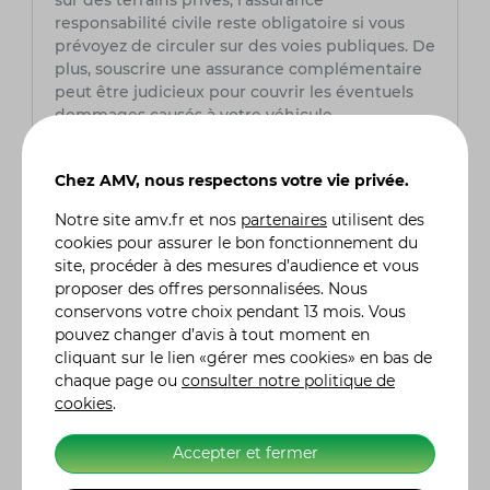
sur des terrains privés, l'assurance
responsabilité civile reste obligatoire si vous
prévoyez de circuler sur des voies publiques. De
plus, souscrire une assurance complémentaire
peut être judicieux pour couvrir les éventuels
dommages causés à votre véhicule,
notamment si vous pratiquez des activités
sportives ou hors-route.
Chez AMV, nous respectons votre vie privée.
Quelles options d’assurance sont
Notre site
amv.fr
et nos
partenaires
utilisent des
recommandées pour un quad utilisé à des
cookies pour assurer le bon fonctionnement du
fins sportives ?
site, procéder à des mesures d’audience et vous
Pour un quad utilisé dans un cadre sportif, il est
proposer des offres personnalisées. Nous
recommandé de souscrire une assurance tous
conservons votre choix pendant 13 mois. Vous
risques, incluant la couverture des dommages
pouvez changer d’avis à tout moment en
corporels, la protection contre le vol, ainsi que
cliquant sur le lien «gérer mes cookies» en bas de
la prise en charge des frais de réparation en cas
chaque page ou
consulter notre politique de
de collision. Cette couverture est
cookies
.
particulièrement importante pour les quads de
grosse cylindrée, qui sont souvent utilisés sur
Accepter et fermer
des terrains difficiles ou pour des compétitions.