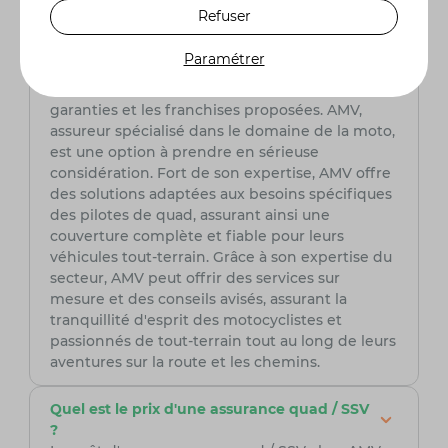
Refuser
Quelle assurance quad / SSV choisir ?
Paramétrer
Pour choisir avec soin votre assurance quad /
SSV, il est primordial de comparer les tarifs, les
garanties et les franchises proposées. AMV,
assureur spécialisé dans le domaine de la moto,
est une option à prendre en sérieuse
considération. Fort de son expertise, AMV offre
des solutions adaptées aux besoins spécifiques
des pilotes de quad, assurant ainsi une
couverture complète et fiable pour leurs
véhicules tout-terrain. Grâce à son expertise du
secteur, AMV peut offrir des services sur
mesure et des conseils avisés, assurant la
tranquillité d'esprit des motocyclistes et
passionnés de tout-terrain tout au long de leurs
aventures sur la route et les chemins.
Quel est le prix d'une assurance quad / SSV
?