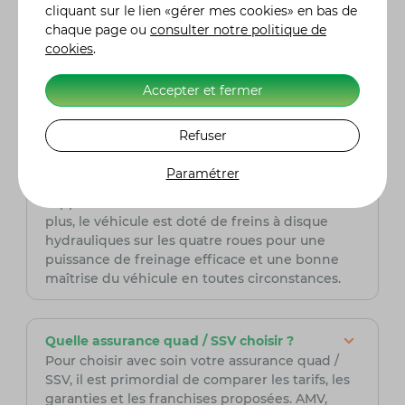
accidentés tout en offrant une excellente
cliquant sur le lien «gérer mes cookies» en bas de
stabilité et contrôle.
chaque page ou
consulter notre politique de
cookies
.
Quels sont les principaux équipements de
sécurité du Can-Am Maverick X3 ?
Accepter et fermer
Le Can-Am Maverick X3 est conçu avec une
attention particulière à la sécurité. Il est équipé
Refuser
de ceintures de sécurité 4 points, d'une cage
de sécurité en acier renforcé, et de sièges
Paramétrer
baquets qui offrent une protection
supplémentaire en cas de retournement. De
plus, le véhicule est doté de freins à disque
hydrauliques sur les quatre roues pour une
puissance de freinage efficace et une bonne
maîtrise du véhicule en toutes circonstances.
Quelle assurance quad / SSV choisir ?
Pour choisir avec soin votre assurance quad /
SSV, il est primordial de comparer les tarifs, les
garanties et les franchises proposées. AMV,