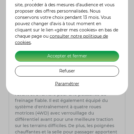
site, procéder à des mesures d’audience et vous
Le Can-Am Outlander MAX 850 XT-P est équipé
proposer des offres personnalisées. Nous
d'une transmission CVT (Continuously Variable
conservons votre choix pendant 13 mois. Vous
Transmission) avec un système de frein moteur
pouvez changer d’avis à tout moment en
intégré. Ce type de transmission permet une
cliquant sur le lien «gérer mes cookies» en bas de
accélération fluide et continue sans avoir à
chaque page ou
consulter notre politique de
changer de vitesse manuellement, ce qui est
cookies
.
particulièrement utile pour le tout-terrain.
Accepter et fermer
Quelles sont les principales caractéristiques
de sécurité du Can-Am Outlander MAX 850
XT-P ?
Refuser
Ce modèle est doté de plusieurs
caractéristiques de sécurité, y compris un
Paramétrer
système de freinage à disque hydraulique à
l'avant et à l'arrière pour une puissance de
freinage fiable. Il est également équipé du
système d'entraînement à quatre roues
motrices (4WD) avec verrouillage du
différentiel avant pour une meilleure traction
sur les terrains difficiles. De plus, les poignées
chauffantes et la selle pour passager apportent