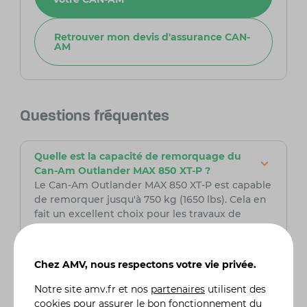
Retrouver mon devis d'assurance CAN-
AM
Questions fréquentes
Quelle est la capacité de remorquage du
Can-Am Outlander MAX 850 XT-P ?
Le Can-Am Outlander MAX 850 XT-P est capable
de remorquer jusqu'à 750 kg (1650 lbs). Cela en
fait un excellent choix pour les travaux de
remorquage légers à moyens, que ce soit pour
les tâches agricoles, la chasse, ou le transport
d'équipements de loisirs.
Chez AMV, nous respectons votre vie privée.
Notre site
amv.fr
et nos
partenaires
utilisent des
Comment fonctionne la transmission du
cookies pour assurer le bon fonctionnement du
Can-Am Outlander MAX 850 XT-P ?