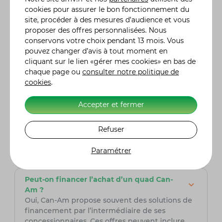
indépendante TTI ou les moteurs Rotax, qui
cookies pour assurer le bon fonctionnement du
offrent puissance et fiabilité. La marque
site, procéder à des mesures d’audience et vous
propose également une large gamme adaptée
proposer des offres personnalisées. Nous
à tous les besoins (loisirs, travail, sport) et
conservons votre choix pendant 13 mois. Vous
permet de personnaliser les quads avec de
pouvez changer d’avis à tout moment en
nombreux accessoires.
cliquant sur le lien «gérer mes cookies» en bas de
chaque page ou
consulter notre politique de
cookies
.
Les quads Can-Am sont-ils adaptés pour les
débutants ?
Oui, Can-Am propose des modèles adaptés aux
Accepter et fermer
novices, comme certaines versions de
l’Outlander. Ces quads sont faciles à manier,
Refuser
tout en garantissant une stabilité et une
sécurité optimales grâce à leurs systèmes de
Paramétrer
suspension et de freinage performants.
Peut-on financer l’achat d’un quad Can-
Am ?
Oui, Can-Am propose souvent des solutions de
financement par l’intermédiaire de ses
concessionnaires. Ces offres peuvent inclure