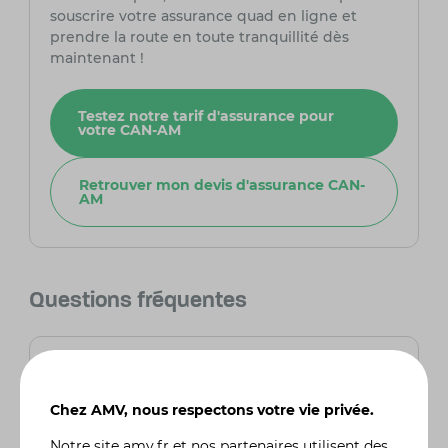
souscrire votre assurance quad en ligne et
prendre la route en toute tranquillité dès
maintenant !
Testez notre tarif d'assurance pour
votre CAN-AM
Retrouver mon devis d'assurance CAN-
AM
Questions fréquentes
Quels sont les principaux avantages des
quads Can-Am par rapport aux autres
marques ?
Chez AMV, nous respectons votre vie privée.
Can-Am se distingue par ses innovations
technologiques, comme la suspension
Notre site
amv.fr
et nos
partenaires
utilisent des