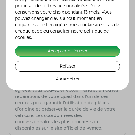
Quelle est la garantie offerte sur les quads
proposer des offres personnalisées. Nous
Kymco ?
conservons votre choix pendant 13 mois. Vous
Kymco propose généralement une garantie
pouvez changer d’avis à tout moment en
constructeur de 2 ans sur ses quads.
cliquant sur le lien «gérer mes cookies» en bas de
Cependant, la durée et les conditions peuvent
chaque page ou
consulter notre politique de
varier selon les pays ou les revendeurs. Il est
cookies
.
conseillé de vérifier auprès de votre
concessionnaire local pour connaître les détails
spécifiques à votre modèle.
Accepter et fermer
Où puis-je entretenir ou réparer mon quad
Refuser
Kymco ?
Kymco dispose d’un réseau mondial de
Paramétrer
concessionnaires et de centres de service
agréés. Vous pouvez effectuer l’entretien ou les
réparations de votre quad dans l’un de ces
centres pour garantir l’utilisation de pièces
d’origine et préserver la durée de vie de votre
véhicule. Les coordonnées des
concessionnaires les plus proches sont
disponibles sur le site officiel de Kymco.