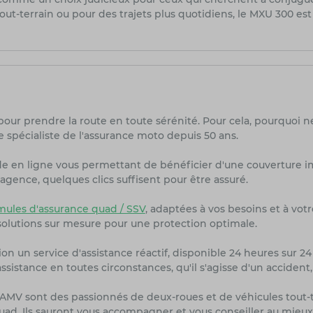
ut-terrain ou pour des trajets plus quotidiens, le MXU 300 est
pour prendre la route en toute sérénité. Pour cela, pourquoi n
 spécialiste de l'assurance moto depuis 50 ans.
de en ligne vous permettant de bénéficier d'une couverture i
agence, quelques clics suffisent pour être assuré.
les d'assurance quad / SSV
, adaptées à vos besoins et à vot
olutions sur mesure pour une protection optimale.
on un service d'assistance réactif, disponible 24 heures sur 24 
sistance en toutes circonstances, qu'il s'agisse d'un accident
s AMV sont des passionnés de deux-roues et de véhicules tout
uad. Ils sauront vous accompagner et vous conseiller au mieux 