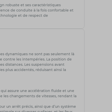
n robuste et ses caractéristiques
nce de conduite à la fois confortable et
chnologie et de respect de
gnes dynamiques ne sont pas seulement là
 contre les intempéries. La position de
ues distances. Les suspensions avant
s plus accidentés, réduisant ainsi la
ui assure une accélération fluide et une
ie les changements de vitesses, rendant la
pour un arrêt précis, ainsi que d’un système
timale sur diverses surfaces, et les feux