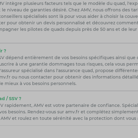
 intègre plusieurs facteurs tels que le modèle du quad, l'exp
 le niveau de garanties désiré. Chez AMV, nous offrons des tar
seillers spécialisés sont là pour vous aider à choisir la couv
acter pour obtenir un devis personnalisé et découvrez commen
pagner les pilotes de quads depuis près de 50 ans et de leu
r ?
SSV dépend entièrement de vos besoins spécifiques ainsi que
scrire à une garantie dommages tous risques, cela vous permet
'assureur spécialisé dans l'assurance quad, propose différent
r amv.fr ou nous contacter pour obtenir des informations détail
le mieux à vos besoins personnels.
d / SSV ?
V rapidement, AMV est votre partenaire de confiance. Spécial
vos besoins. Rendez-vous sur amv.fr et complétez simplement n
AMV et roulez en toute sérénité avec la protection dont vous 