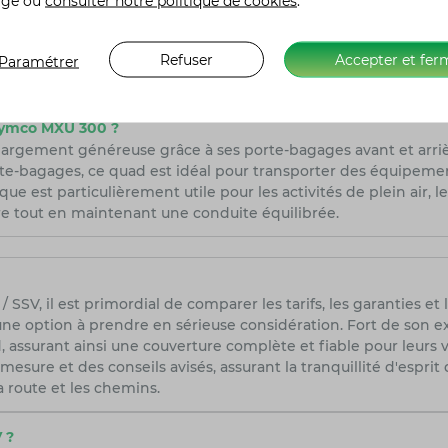
age ou
consulter notre politique de cookies
.
urs caractéristiques de sécurité pour aider les conducteurs, 
d'un système de freinage antiblocage (ABS) pour une meilleure s
ngements de vitesses, rendant la conduite plus facile et moin
Refuser
Accepter et fer
Paramétrer
onne adhérence sur diverses surfaces, augmentant ainsi la sécu
Kymco MXU 300 ?
argement généreuse grâce à ses porte-bagages avant et arriè
rte-bagages, ce quad est idéal pour transporter des équipement
e est particulièrement utile pour les activités de plein air, le
re tout en maintenant une conduite équilibrée.
 SSV, il est primordial de comparer les tarifs, les garanties e
une option à prendre en sérieuse considération. Fort de son e
 assurant ainsi une couverture complète et fiable pour leurs v
mesure et des conseils avisés, assurant la tranquillité d'espri
a route et les chemins.
 ?