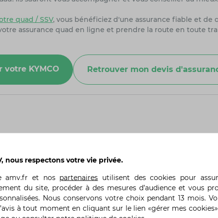
tre quad / SSV
, vous bénéficiez d'une assurance fiable et de 
 votre assurance quad en ligne et prendre la route en toute tra
ur votre KYMCO
Retrouver mon devis d'assura
suspension du Kymco MXU 300 ?
 nous respectons votre vie privée.
 avant indépendantes et d'une suspension arrière réglable, o
ber efficacement les chocs et les irrégularités du terrain, am
te
amv.fr
et nos
partenaires
utilisent des cookies pour assu
ut être ajustée selon les préférences personnelles et les con
ement du site, procéder à des mesures d’audience et vous pr
semble, ces systèmes garantissent une conduite douce et stab
rsonnalisées. Nous conservons votre choix pendant 13 mois. V
’avis à tout moment en cliquant sur le lien «gérer mes cookies»
stiques de sécurité spécifiques pour les conducteurs novices