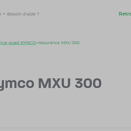
Retr
s
Besoin d'aide ?
ance quad KYMCO
>
Assurance MXU 300
Kymco MXU 300