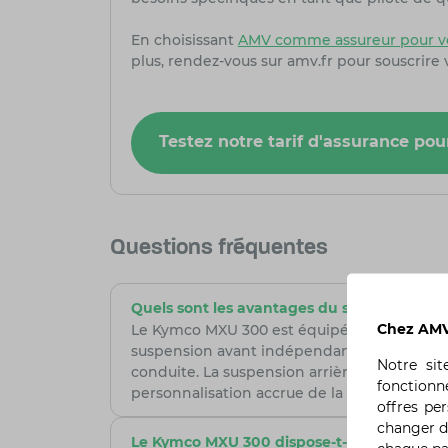
En choisissant
AMV comme assureur pour vo
plus, rendez-vous sur amv.fr pour souscrire
Testez notre tarif d'assurance po
Questions fréquentes
Quels sont les avantages du système de 
Chez AMV,
Le Kymco MXU 300 est équipé de suspensions
suspension avant indépendante permet d’absor
Notre si
conduite. La suspension arrière réglable pe
fonctionn
personnalisation accrue de la conduite. En
offres pe
changer d
Le Kymco MXU 300 dispose-t-il de caractéri