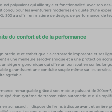
 polyvalent qui allie style et fonctionnalité. Avec son desig
 conçu pour les aventuriers modernes en quête d'une expérie
U 300 a à offrir en matière de design, de performance, de te
ite du confort et de la performance
 pratique et esthétique. Sa carrosserie imposante et ses li
ment à une meilleure aérodynamique et à une protection accrue
c un siège ergonomique qui offre un bon soutien sur les long
able garantissent une conduite souple même sur les terrains le
ite agréable.
ormance remarquable grâce à son moteur puissant de 300cm³, q
 équipé d'un système de transmission automatique qui simplif
ien au hasard : il dispose de freins à disque avant et arrière 
ilité accrue. Les pneus tout-terrain assurent une adhérence op