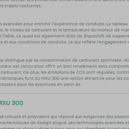
vos trajets nocturnes.
 avancées pour enrichir l’expérience de conduite. Le tableau
sse, le niveau de carburant et la température du moteur de mani
et fiable. Le quad est également doté de dispositifs de suspe
 et aux conditions de conduite, ce qui reflète l'engagement d
e distingue par sa consommation de carburant optimisée, rédu
oteur est conçu pour offrir un bon rendement sans comprome
e carburant. De plus, les émissions de CO2 sont régulées, contr
téristiques font du MXU 300 une option attractive pour les c
essaire pour les aventures en plein air.
 MXU 300
robuste et polyvalent qui répond aux exigences des passion
 caractéristiques de design soigné, ses technologies avancées
omme un choix judicieux pour ceux qui cherchent à conjuguer 