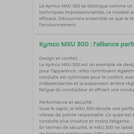
Le Kymco MXU 300 se distingue comme un quad
techniques impressionnantes, ce modèle est
efficace. Découvrons ensemble ce que le MX
l’environnement.
Kymco MXU 300 : l’alliance parfa
Design et confort :
Le Kymco MXU 300 est un exemple de design
pour l’apparence ; elles contribuent égale
conduite est optimisée pour le confort, ave
indépendantes et la suspension arrière régl
fatigue du conducteur et offrant une condu
Performance et sécurité :
Sous le capot, le MXU 300 dévoile une perf
vitesse de pointe respectable. Ce quad est
conduite plus intuitive et moins fatigante.
En termes de sécurité, le MXU 300 ne laisse r
de freinage antiblocage (ABS) pour une stab