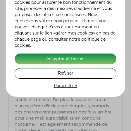
mais elle est généralement d'environ 8 à 10
cookies pour assurer le bon fonctionnement du
litres pour 100 km. Il est recommandé de
site, procéder à des mesures d’audience et vous
vérifier régulièrement le niveau de carburant et
proposer des offres personnalisées. Nous
de faire le plein avec du carburant de bonne
conservons votre choix pendant 13 mois. Vous
qualité pour optimiser les performances du
pouvez changer d’avis à tout moment en
quad.
cliquant sur le lien «gérer mes cookies» en bas de
chaque page ou
consulter notre politique de
Quelles sont les principales caractéristiques
cookies
.
de sécurité du Kymco MXU 550i ?
Le Kymco MXU 550i est équipé de plusieurs
Accepter et fermer
caractéristiques de sécurité pour garantir une
conduite sûre. Il dispose de freins à disque
Refuser
hydrauliques à l'avant et à l'arrière, d'un
système de freinage antiblocage (ABS) sur les
Paramétrer
modèles plus récents, et d'une protection
contre le renversement avec une conception
stable et robuste. De plus, le quad est muni
d'un système d'éclairage complet, y compris
des phares avant puissants et des feux arrière,
pour une meilleure visibilité en conduite
nocturne. Il est également recommandé de
porter des équipements de protection