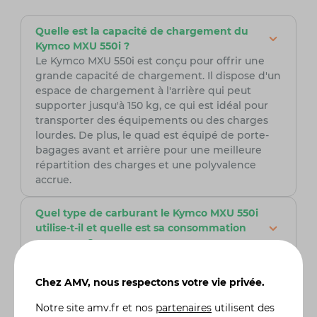
Quelle est la capacité de chargement du
Kymco MXU 550i ?
Le Kymco MXU 550i est conçu pour offrir une
grande capacité de chargement. Il dispose d'un
espace de chargement à l'arrière qui peut
supporter jusqu'à 150 kg, ce qui est idéal pour
transporter des équipements ou des charges
lourdes. De plus, le quad est équipé de porte-
bagages avant et arrière pour une meilleure
répartition des charges et une polyvalence
accrue.
Quel type de carburant le Kymco MXU 550i
utilise-t-il et quelle est sa consommation
moyenne ?
Le Kymco MXU 550i utilise de l'essence sans
plomb. Sa consommation moyenne dépend de
Chez AMV, nous respectons votre vie privée.
divers facteurs tels que le style de conduite, les
conditions de terrain et la charge transportée,
Notre site
amv.fr
et nos
partenaires
utilisent des