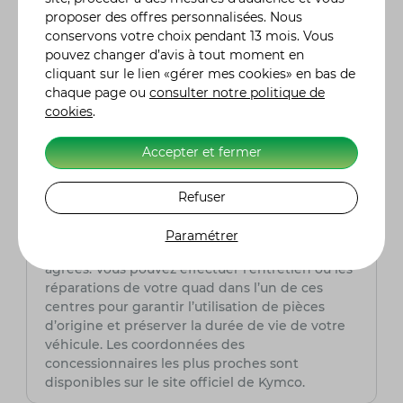
Quelle est la garantie offerte sur les quads
proposer des offres personnalisées. Nous
Kymco ?
conservons votre choix pendant 13 mois. Vous
Kymco propose généralement une garantie
pouvez changer d’avis à tout moment en
constructeur de 2 ans sur ses quads.
cliquant sur le lien «gérer mes cookies» en bas de
Cependant, la durée et les conditions peuvent
chaque page ou
consulter notre politique de
varier selon les pays ou les revendeurs. Il est
cookies
.
conseillé de vérifier auprès de votre
concessionnaire local pour connaître les détails
spécifiques à votre modèle.
Accepter et fermer
Où puis-je entretenir ou réparer mon quad
Refuser
Kymco ?
Kymco dispose d’un réseau mondial de
Paramétrer
concessionnaires et de centres de service
agréés. Vous pouvez effectuer l’entretien ou les
réparations de votre quad dans l’un de ces
centres pour garantir l’utilisation de pièces
d’origine et préserver la durée de vie de votre
véhicule. Les coordonnées des
concessionnaires les plus proches sont
disponibles sur le site officiel de Kymco.